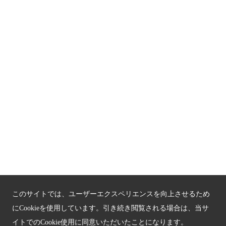
京都人材育成コンテンツ
京都観光チャレンジ事業成果集
Global Web Site
京都府文化観光大使
公益社団法人
京都府観光連盟
〒602-8570
京都市上京区下立売通新町西入薮ノ内町
府庁2号館3階
TEL：075-411-9990
FAX：075-411-9993
このサイトでは、ユーザーエクスペリエンスを向上させるため
にCookieを使用しています。引き続き閲覧される場合は、当サ
イトでのCookie使用に同意いただいたことになります。