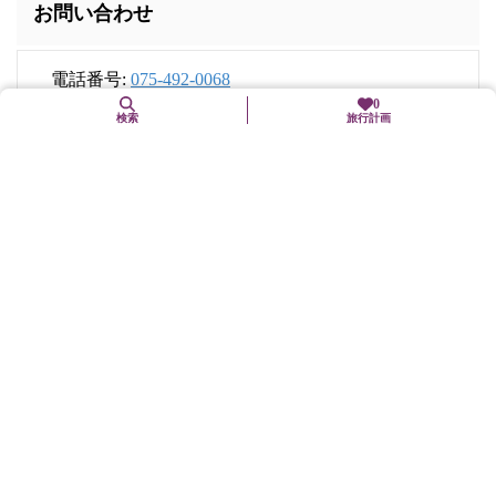
お問い合わせ
電話番号:
075-492-0068
0
検索
旅行計画
住所
〒603-8231
京都府京都市北区紫野大徳寺町73-1
交通手段
市バス「大徳寺前」下車、徒歩5分
駐車場