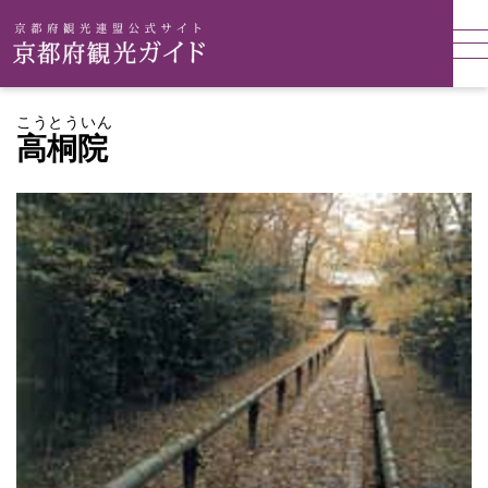
こうとういん
高桐院