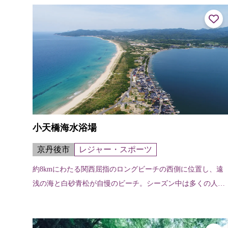
とから起こったという。秀吉公の大...
小天橋海水浴場
京丹後市
レジャー・スポーツ
約8kmにわたる関西屈指のロングビーチの西側に位置し、遠
浅の海と白砂青松が自慢のビーチ。シーズン中は多くの人で
にぎわう。