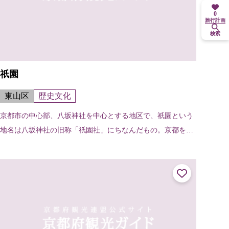
0
旅行計画
検索
祇園
東山区
歴史文化
京都市の中心部、八坂神社を中心とする地区で、祇園という
地名は八坂神社の旧称「祇園社」にちなんだもの。京都を代
表する繁華街でもある。舞妓や芸妓の姿も見られる。北は白
川南通・新橋通から南は団栗通まで...