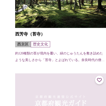
西芳寺（苔寺）
西京区
歴史文化
約120種類の苔が境内を覆い、緑のじゅうたんを敷き詰めた
ような美しさから「苔寺」とよばれている。奈良時代の僧行
基が天平3年（731）に開創したと伝えられ、室町時代初期の
暦応2年（1339）に夢窓...