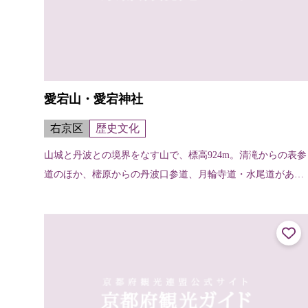
愛宕山・愛宕神社
右京区
歴史文化
山城と丹波との境界をなす山で、標高924m。清滝からの表参
道のほか、樒原からの丹波口参道、月輪寺道・水尾道がある
が、一般的なのは表参道で、約2～3時間くらいで登れる。山
頂には愛宕神社があり、古く...