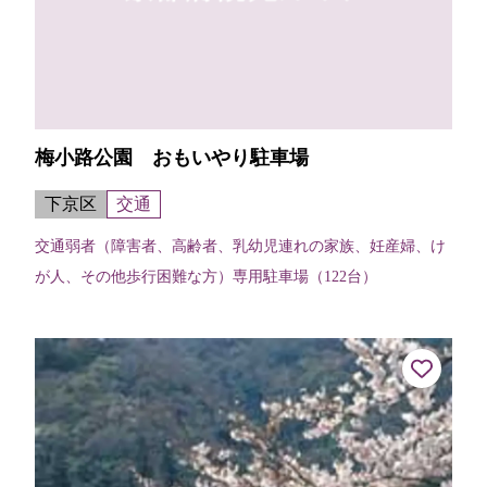
梅小路公園 おもいやり駐車場
下京区
交通
交通弱者（障害者、高齢者、乳幼児連れの家族、妊産婦、け
が人、その他歩行困難な方）専用駐車場（122台）