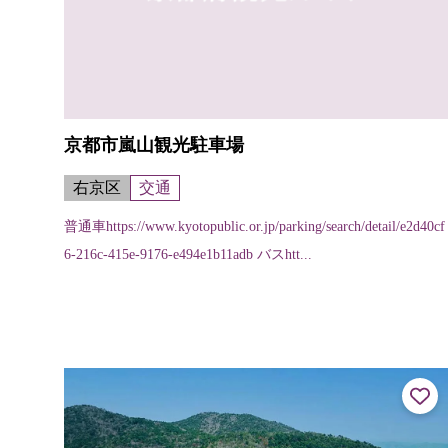
京都市嵐山観光駐車場
右京区
交通
普通車https://www.kyotopublic.or.jp/parking/search/detail/e2d40cf
6-216c-415e-9176-e494e1b11adb バスhtt...