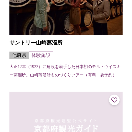
サントリー山崎蒸溜所
他府県
体験施設
大正12年（1923）に建設を着手した日本初のモルトウイスキ
ー蒸溜所。山崎蒸溜所ものづくりツアー（有料、要予約）で
は、製造工程見学に加え、蒸溜所ならではの希少なモルトウ
イスキー原酒のテイスティン...