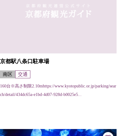
京都駅八条口駐車場
南区
交通
160台※高さ制限2.10mhttps://www.kyotopublic.or.jp/parking/sear
ch/detail/434dc65a-e1bd-4d07-928d-b0025e5...