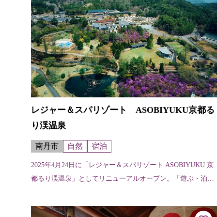
レジャー＆スパリゾート ASOBIYUKU京都る
り渓温泉
南丹市
自然
宿泊
2025年4月24日に「レジャー＆スパリゾート ASOBIYUKU 京
都るり渓温泉」としてリニューアルオープン。「遊ぶ・泊ま
る・癒す・食べる」を楽しむ、いままでよりもさらに充実し
たリゾートとして...