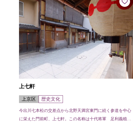
上七軒
上京区
歴史文化
今出川七本松の交差点から北野天満宮東門に続く参道を中心
に栄えた門前町、上七軒。この名称は十代将軍 足利義稙の
頃に、北野天満宮再建の余材をもって七軒の茶屋を建てたこ