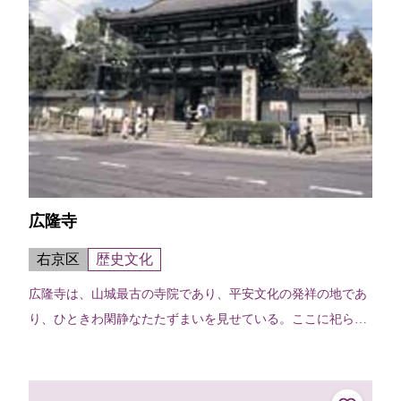
広隆寺
右京区
歴史文化
広隆寺は、山城最古の寺院であり、平安文化の発祥の地であ
り、ひときわ閑静なたたずまいを見せている。ここに祀られ
ているのが国宝指定第1号の宝冠弥勒菩薩半跏思惟像。右手
を頬にあて微笑する姿は、何時間で...