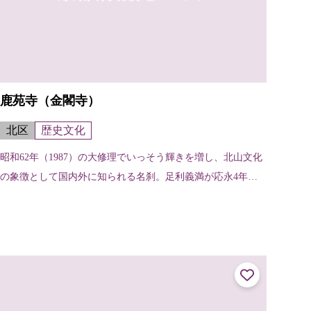
鹿苑寺（金閣寺）
北区
歴史文化
昭和62年（1987）の大修理でいっそう輝きを増し、北山文化
の象徴として国内外に知られる名刹。足利義満が応永4年（1
397）西園寺家の山荘を譲り受け、義満の死後、鹿苑寺と名
付けられた。金閣は舎利...