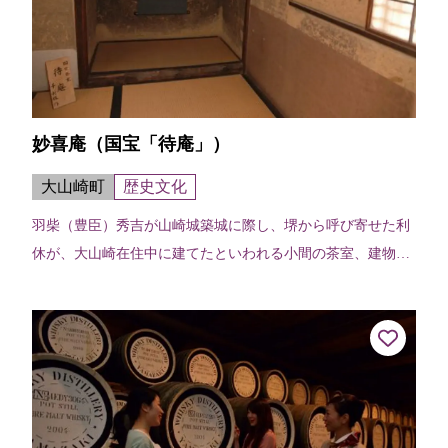
妙喜庵（国宝「待庵」）
大山崎町
歴史文化
羽柴（豊臣）秀吉が山崎城築城に際し、堺から呼び寄せた利
休が、大山崎在住中に建てたといわれる小間の茶室、建物の
端々に利休の非凡さが感じられる。建物は切妻造り、柿葺
で、茶室では例のない地下窓をあけて...