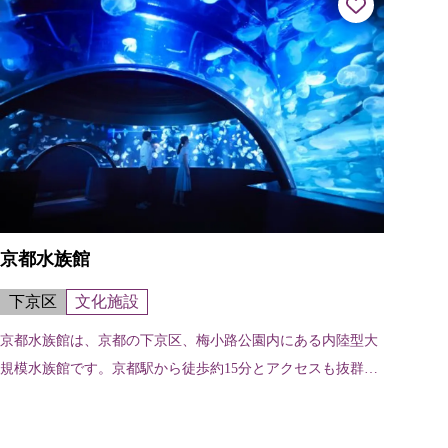
京都水族館
下京区
文化施設
京都水族館は、京都の下京区、梅小路公園内にある内陸型大
規模水族館です。京都駅から徒歩約15分とアクセスも抜群で
す。京都の川にすむオオサンショウウオをはじめ、オットセ
イやペンギン、アザラシなど、1...