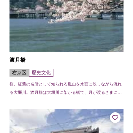
渡月橋
右京区
歴史文化
桜、紅葉の名所として知られる嵐山を水面に映しながら流れ
る大堰川。渡月橋は大堰川に架かる橋で、月が渡るさまに似
ているところから亀山天皇が渡月橋と命名したと伝わる。現
在のものは昭和9年（1934）に...