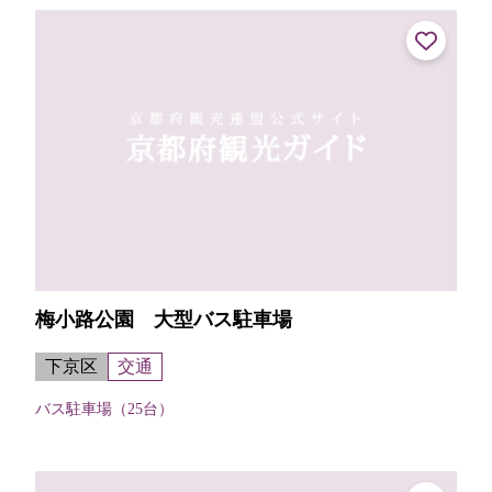
てくれる。【申し込み・受け取り...
梅小路公園 大型バス駐車場
下京区
交通
バス駐車場（25台）