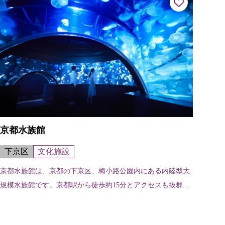
京都水族館
下京区
文化施設
京都水族館は、京都の下京区、梅小路公園内にある内陸型大
規模水族館です。京都駅から徒歩約15分とアクセスも抜群で
す。京都の川にすむオオサンショウウオをはじめ、オットセ
イやペンギン、アザラシなど、1...