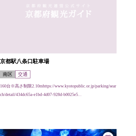
京都駅八条口駐車場
南区
交通
160台※高さ制限2.10mhttps://www.kyotopublic.or.jp/parking/sear
ch/detail/434dc65a-e1bd-4d07-928d-b0025e5...