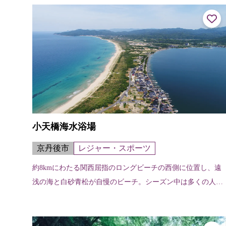
とから起こったという。秀吉公の大...
小天橋海水浴場
京丹後市
レジャー・スポーツ
約8kmにわたる関西屈指のロングビーチの西側に位置し、遠
浅の海と白砂青松が自慢のビーチ。シーズン中は多くの人で
にぎわう。