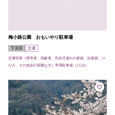
梅小路公園 おもいやり駐車場
下京区
交通
交通弱者（障害者、高齢者、乳幼児連れの家族、妊産婦、け
が人、その他歩行困難な方）専用駐車場（122台）