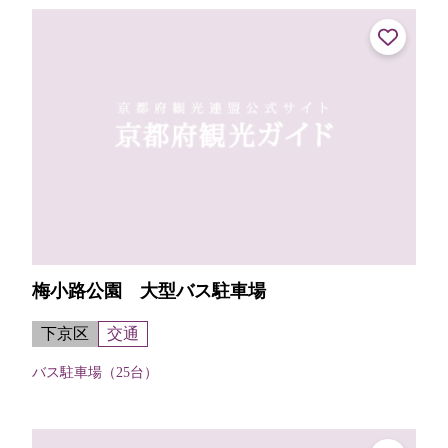
てくれる。【申し込み・受け取り...
梅小路公園 大型バス駐車場
下京区
交通
バス駐車場（25台）