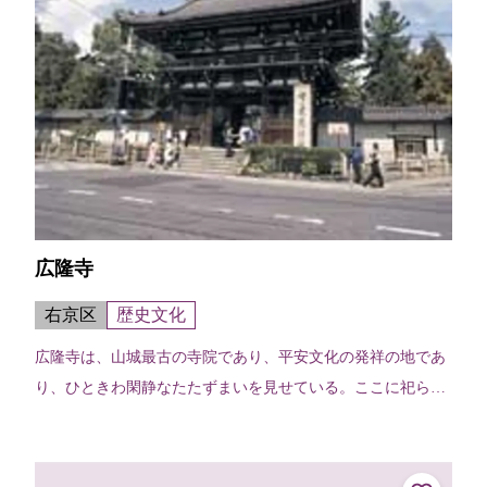
広隆寺
右京区
歴史文化
広隆寺は、山城最古の寺院であり、平安文化の発祥の地であ
り、ひときわ閑静なたたずまいを見せている。ここに祀られ
ているのが国宝指定第1号の宝冠弥勒菩薩半跏思惟像。右手
を頬にあて微笑する姿は、何時間で...