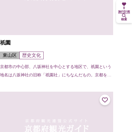
0
旅行計画
検索
祇園
東山区
歴史文化
京都市の中心部、八坂神社を中心とする地区で、祇園という
地名は八坂神社の旧称「祇園社」にちなんだもの。京都を代
表する繁華街でもある。舞妓や芸妓の姿も見られる。北は白
川南通・新橋通から南は団栗通まで...