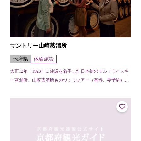
サントリー山崎蒸溜所
他府県
体験施設
大正12年（1923）に建設を着手した日本初のモルトウイスキ
ー蒸溜所。山崎蒸溜所ものづくりツアー（有料、要予約）で
は、製造工程見学に加え、蒸溜所ならではの希少なモルトウ
イスキー原酒のテイスティン...