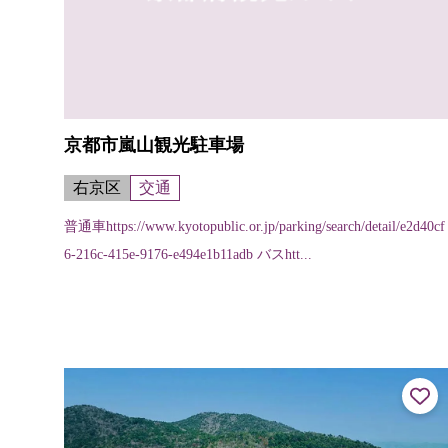
京都市嵐山観光駐車場
右京区
交通
普通車https://www.kyotopublic.or.jp/parking/search/detail/e2d40cf
6-216c-415e-9176-e494e1b11adb バスhtt...