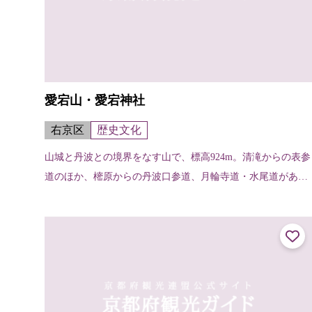
愛宕山・愛宕神社
右京区
歴史文化
山城と丹波との境界をなす山で、標高924m。清滝からの表参
道のほか、樒原からの丹波口参道、月輪寺道・水尾道がある
が、一般的なのは表参道で、約2～3時間くらいで登れる。山
頂には愛宕神社があり、古く...