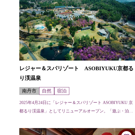
レジャー＆スパリゾート ASOBIYUKU京都る
り渓温泉
南丹市
自然
宿泊
2025年4月24日に「レジャー＆スパリゾート ASOBIYUKU 京
都るり渓温泉」としてリニューアルオープン。「遊ぶ・泊ま
る・癒す・食べる」を楽しむ、いままでよりもさらに充実し
たリゾートとして...