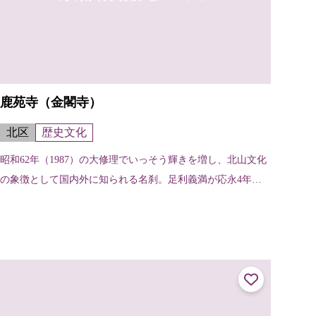
鹿苑寺（金閣寺）
北区
歴史文化
昭和62年（1987）の大修理でいっそう輝きを増し、北山文化
の象徴として国内外に知られる名刹。足利義満が応永4年（1
397）西園寺家の山荘を譲り受け、義満の死後、鹿苑寺と名
付けられた。金閣は舎利...