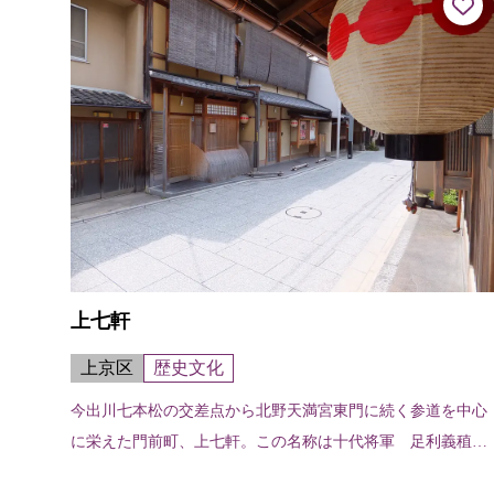
上七軒
上京区
歴史文化
今出川七本松の交差点から北野天満宮東門に続く参道を中心
に栄えた門前町、上七軒。この名称は十代将軍 足利義稙の
頃に、北野天満宮再建の余材をもって七軒の茶屋を建てたこ