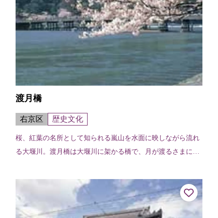
渡月橋
右京区
歴史文化
桜、紅葉の名所として知られる嵐山を水面に映しながら流れ
る大堰川。渡月橋は大堰川に架かる橋で、月が渡るさまに似
ているところから亀山天皇が渡月橋と命名したと伝わる。現
在のものは昭和9年（1934）に...