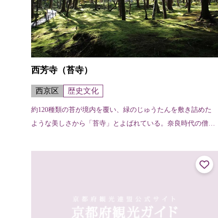
西芳寺（苔寺）
西京区
歴史文化
約120種類の苔が境内を覆い、緑のじゅうたんを敷き詰めた
ような美しさから「苔寺」とよばれている。奈良時代の僧行
基が天平3年（731）に開創したと伝えられ、室町時代初期の
暦応2年（1339）に夢窓...