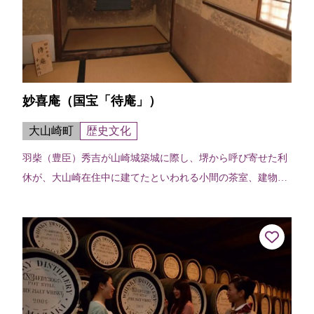
妙喜庵（国宝「待庵」）
大山崎町
歴史文化
羽柴（豊臣）秀吉が山崎城築城に際し、堺から呼び寄せた利
休が、大山崎在住中に建てたといわれる小間の茶室、建物の
端々に利休の非凡さが感じられる。建物は切妻造り、柿葺
で、茶室では例のない地下窓をあけて...