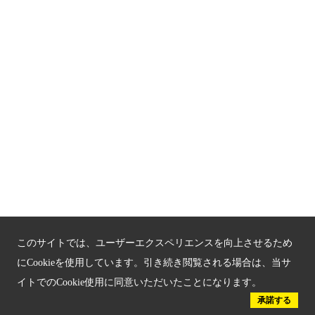
関連サイト
京都「文化」観光
京都戦乱のきずな
新しい京都観光を動画で紹介
京都府認証 優良住宅宿泊施設
京都府認証 安心のお宿
京都人材育成コンテンツ
このサイトでは、ユーザーエクスペリエンスを向上させるため
京都観光チャレンジ事業成果集
にCookieを使用しています。引き続き閲覧される場合は、当サ
イトでのCookie使用に同意いただいたことになります。
Global Web Site
承諾する