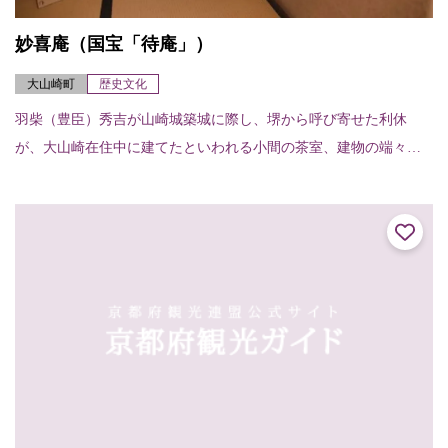
妙喜庵（国宝「待庵」）
大山崎町
歴史文化
羽柴（豊臣）秀吉が山崎城築城に際し、堺から呼び寄せた利休
が、大山崎在住中に建てたといわれる小間の茶室、建物の端々に
利休の非凡さが感じられる。建物は切妻造り、柿葺で、茶室では
例のない地下窓をあけて...