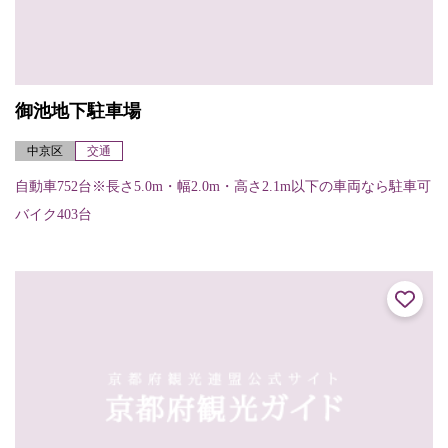
御池地下駐車場
中京区
交通
自動車752台※長さ5.0m・幅2.0m・高さ2.1m以下の車両なら駐車可
バイク403台