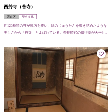
西芳寺（苔寺）
西京区
歴史文化
約120種類の苔が境内を覆い、緑のじゅうたんを敷き詰めたような
美しさから「苔寺」とよばれている。奈良時代の僧行基が天平3年
（731）に開創したと伝えられ、室町時代初期の暦応2年（1339）
に夢窓...