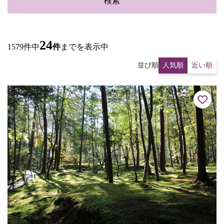
検索
24
1579件中
件
までを表示中
並び順
人気順
近い順