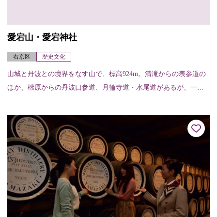
愛宕山・愛宕神社
右京区
歴史文化
山城と丹波との境界をなす山で、標高924m。清滝からの表参道の
ほか、樒原からの丹波口参道、月輪寺道・水尾道があるが、一般
的なのは表参道で、約2～3時間くらいで登れる。山頂には愛宕神
社があり、古く...