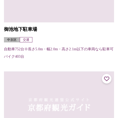
御池地下駐車場
中京区
交通
自動車752台※長さ5.0m・幅2.0m・高さ2.1m以下の車両なら駐車可
バイク403台