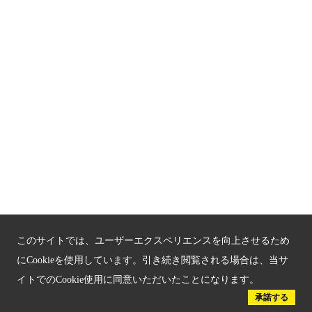
関連サイト
京都「文化」観光
京都戦乱のきずな
新しい京都観光を動画で紹介
京都府認証 優良住宅宿泊施設
京都府認証 安心のお宿
京都人材育成コンテンツ
このサイトでは、ユーザーエクスペリエンスを向上させるため
京都観光チャレンジ事業成果集
にCookieを使用しています。引き続き閲覧される場合は、当サ
イトでのCookie使用に同意いただいたことになります。
Global Web Site
承諾する