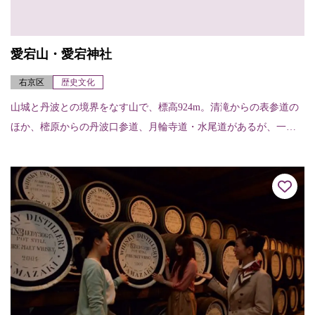
愛宕山・愛宕神社
右京区
歴史文化
山城と丹波との境界をなす山で、標高924m。清滝からの表参道の
ほか、樒原からの丹波口参道、月輪寺道・水尾道があるが、一般
的なのは表参道で、約2～3時間くらいで登れる。山頂には愛宕神
社があり、古く...