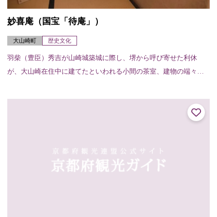
妙喜庵（国宝「待庵」）
大山崎町
歴史文化
羽柴（豊臣）秀吉が山崎城築城に際し、堺から呼び寄せた利休
が、大山崎在住中に建てたといわれる小間の茶室、建物の端々に
利休の非凡さが感じられる。建物は切妻造り、柿葺で、茶室では
例のない地下窓をあけて...