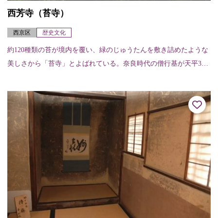
西芳寺（苔寺）
西京区
歴史文化
約120種類の苔が境内を覆い、緑のじゅうたんを敷き詰めたような
美しさから「苔寺」とよばれている。奈良時代の僧行基が天平3年
（731）に開創したと伝えられ、室町時代初期の暦応2年（1339）
に夢窓...