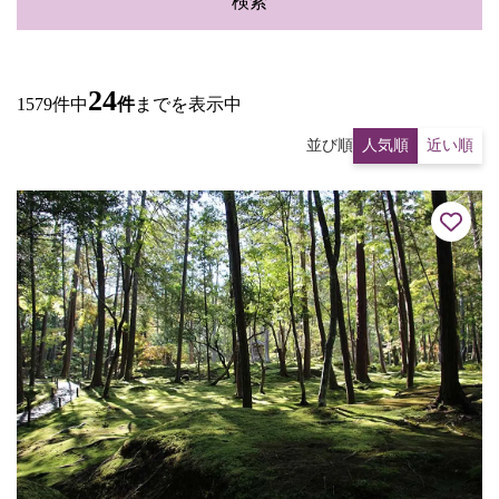
検索
24
1579件中
件
までを表示中
並び順
人気順
近い順