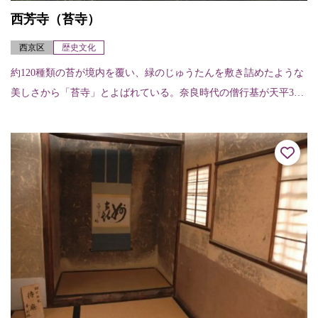
西芳寺（苔寺）
西京区
歴史文化
約120種類の苔が境内を覆い、緑のじゅうたんを敷き詰めたような
美しさから「苔寺」とよばれている。奈良時代の僧行基が天平3年
（731）に開創したと伝えられ、室町時代初期の暦応2年（1339）
に夢窓...