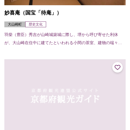
妙喜庵（国宝「待庵」）
大山崎町
歴史文化
羽柴（豊臣）秀吉が山崎城築城に際し、堺から呼び寄せた利休
が、大山崎在住中に建てたといわれる小間の茶室、建物の端々に
利休の非凡さが感じられる。建物は切妻造り、柿葺で、茶室では
例のない地下窓をあけて...