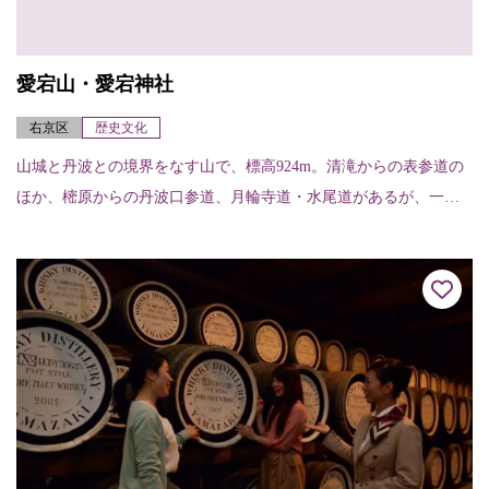
愛宕山・愛宕神社
右京区
歴史文化
山城と丹波との境界をなす山で、標高924m。清滝からの表参道の
ほか、樒原からの丹波口参道、月輪寺道・水尾道があるが、一般
的なのは表参道で、約2～3時間くらいで登れる。山頂には愛宕神
社があり、古く...