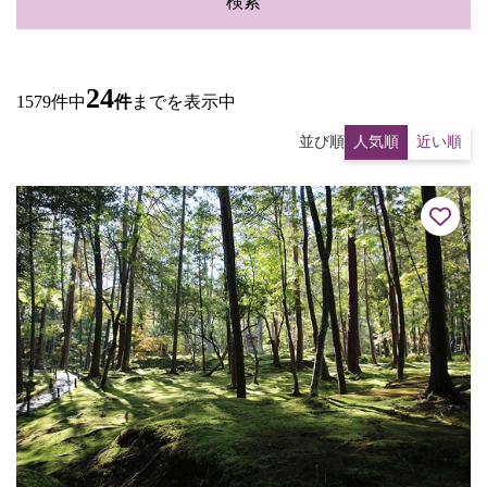
検索
24
1579件中
件
までを表示中
並び順
人気順
近い順