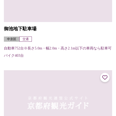
御池地下駐車場
中京区
交通
自動車752台※長さ5.0m・幅2.0m・高さ2.1m以下の車両なら駐車可
バイク403台