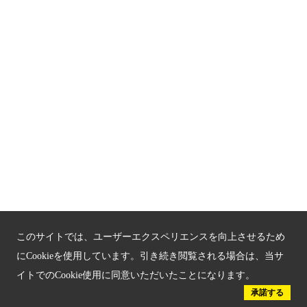
関連サイト
京都「文化」観光
京都戦乱のきずな
新しい京都観光を動画で紹介
京都府認証 優良住宅宿泊施設
京都府認証 安心のお宿
京都人材育成コンテンツ
このサイトでは、ユーザーエクスペリエンスを向上させるため
京都観光チャレンジ事業成果集
にCookieを使用しています。引き続き閲覧される場合は、当サ
イトでのCookie使用に同意いただいたことになります。
Global Web Site
承諾する