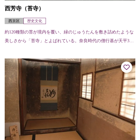
西芳寺（苔寺）
西京区
歴史文化
約120種類の苔が境内を覆い、緑のじゅうたんを敷き詰めたような
美しさから「苔寺」とよばれている。奈良時代の僧行基が天平3年
（731）に開創したと伝えられ、室町時代初期の暦応2年（1339）
に夢窓...