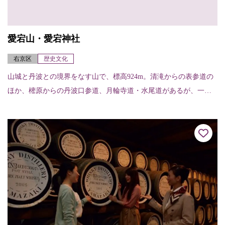
愛宕山・愛宕神社
右京区
歴史文化
山城と丹波との境界をなす山で、標高924m。清滝からの表参道の
ほか、樒原からの丹波口参道、月輪寺道・水尾道があるが、一般
的なのは表参道で、約2～3時間くらいで登れる。山頂には愛宕神
社があり、古く...