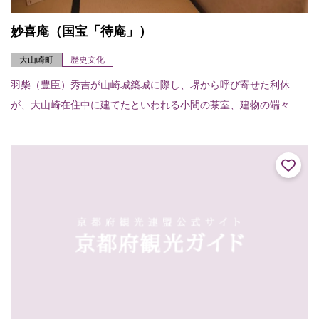
妙喜庵（国宝「待庵」）
大山崎町
歴史文化
羽柴（豊臣）秀吉が山崎城築城に際し、堺から呼び寄せた利休
が、大山崎在住中に建てたといわれる小間の茶室、建物の端々に
利休の非凡さが感じられる。建物は切妻造り、柿葺で、茶室では
例のない地下窓をあけて...