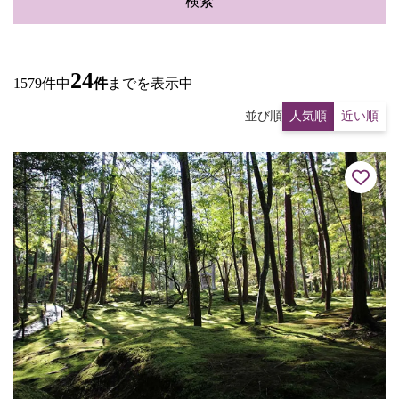
検索
24
1579件中
件
までを表示中
並び順
人気順
近い順