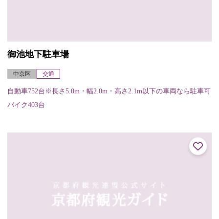
御池地下駐車場
中京区
交通
自動車752台※長さ5.0m・幅2.0m・高さ2.1m以下の車両なら駐車可
バイク403台