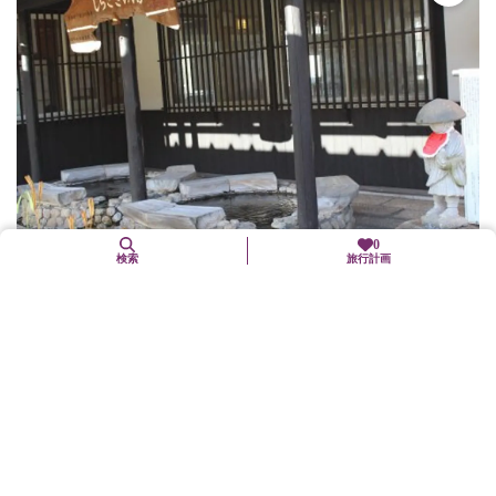
0
検索
旅行計画
木津温泉
京丹後市
自然
天平15年（743）奈良時代に白鷺が傷を癒したのを見た僧・行基に
よって開かれたという京都府最古の温泉。 〈宿泊施設〉金平楼
（TEL.0772-74-0019）木津館（TEL.0772-74-00...