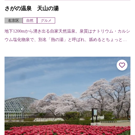
さがの温泉 天山の湯
右京区
自然
グルメ
地下1200mから湧き出る自家天然温泉。泉質はナトリウム・カルシ
ウム塩化物泉で、別名「熱の湯」と呼ばれ、舐めるとちょっとし
ょっぱい。この塩分が皮膚について汗の蒸発を防ぐため、いつま
でも暖かく保温...