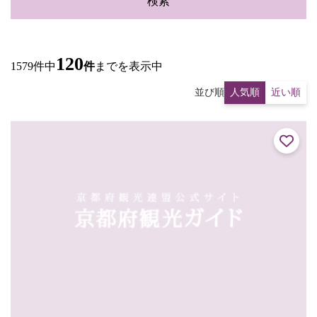
検索
120
1579件中
件
までを表示中
並び順
人気順
近い順