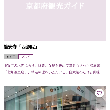
龍安寺「西源院」
右京区
グルメ
龍安寺の境内にあり、緑豊かな庭を眺めて野菜も入った湯豆腐
「七草湯豆腐」、精進料理をいただける。自家製のたれと薬味が
豆腐によく合う湯豆腐は、目にも美しく、座敷に座してゆったり
と時を過ごすことができる。