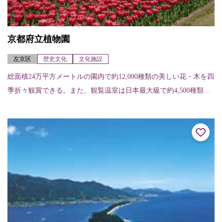
京都府立植物園
左京区
歴史文化
文化施設
総面積24万平方メートルの園内で約12,000種類の美しい花・木を四
季折々観賞できる。また、観覧温室は日本最大級で約4,500種類も
の植物が展示されている。春には染井吉野や八重紅枝垂、御衣黄
など...