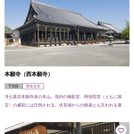
本願寺（西本願寺）
下京区
歴史文化
浄土真宗本願寺派の本山。境内の御影堂、阿弥陀堂（ともに国
宝）の威容には圧倒される。伏見城からの移築とも言われる唐
門、現存する能舞台では日本最古と言う北能舞台や、白書院、黒
書院、飛雲閣（いずれも国...