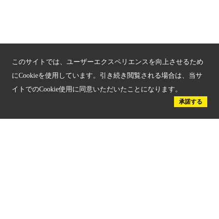
京都府認証 優良住宅宿泊施設
京都府認証 安心のお宿
京都人材育成コンテンツ
このサイトでは、ユーザーエクスペリエンスを向上させるため
京都観光チャレンジ事業成果集
にCookieを使用しています。引き続き閲覧される場合は、当サ
イトでのCookie使用に同意いただいたことになります。
Global Web Site
承諾する
京都府文化観光大使
公益社団法人
京都府観光連盟
〒602-8570
京都市上京区下立売通新町西入薮ノ内町
府庁2号館3階