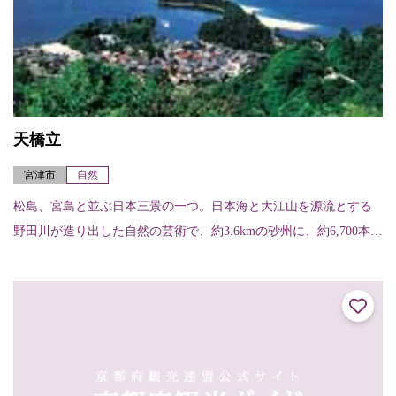
天橋立
宮津市
自然
松島、宮島と並ぶ日本三景の一つ。日本海と大江山を源流とする
野田川が造り出した自然の芸術で、約3.6kmの砂州に、約6,700本の
松並木が続く白砂青松の景観は琴線に触れる神秘的な美しさを誇
る。当地...