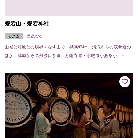
愛宕山・愛宕神社
右京区
歴史文化
山城と丹波との境界をなす山で、標高924m。清滝からの表参道の
ほか、樒原からの丹波口参道、月輪寺道・水尾道があるが、一般
的なのは表参道で、約2～3時間くらいで登れる。山頂には愛宕神
社があり、古く...