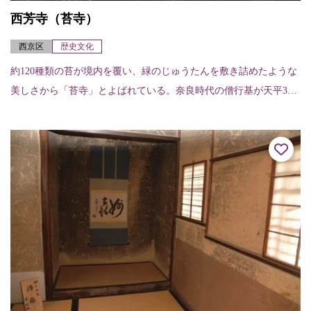
西芳寺（苔寺）
西京区
歴史文化
約120種類の苔が境内を覆い、緑のじゅうたんを敷き詰めたような
美しさから「苔寺」とよばれている。奈良時代の僧行基が天平3年
（731）に開創したと伝えられ、室町時代初期の暦応2年（1339）
に夢窓...