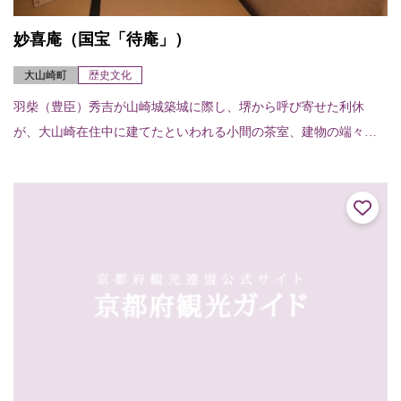
妙喜庵（国宝「待庵」）
大山崎町
歴史文化
羽柴（豊臣）秀吉が山崎城築城に際し、堺から呼び寄せた利休
が、大山崎在住中に建てたといわれる小間の茶室、建物の端々に
利休の非凡さが感じられる。建物は切妻造り、柿葺で、茶室では
例のない地下窓をあけて...