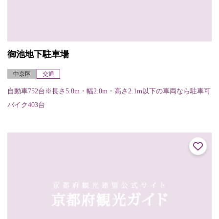
御池地下駐車場
中京区
交通
自動車752台※長さ5.0m・幅2.0m・高さ2.1m以下の車両なら駐車可
バイク403台