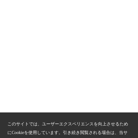
関連サイト
京都「文化」観光
京都戦乱のきずな
新しい京都観光を動画で紹介
京都府認証 優良住宅宿泊施設
京都府認証 安心のお宿
京都人材育成コンテンツ
京都観光チャレンジ事業成果集
このサイトでは、ユーザーエクスペリエンスを向上させるため
Global Web Site
にCookieを使用しています。引き続き閲覧される場合は、当サ