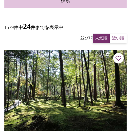
検索
24
1579件中
件
までを表示中
並び順
人気順
近い順