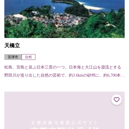
天橋立
宮津市
自然
松島、宮島と並ぶ日本三景の一つ。日本海と大江山を源流とする
野田川が造り出した自然の芸術で、約3.6kmの砂州に、約6,700本の
松並木が続く白砂青松の景観は琴線に触れる神秘的な美しさを誇
る。当地...