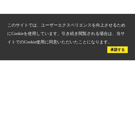
京都府認証 優良住宅宿泊施設
京都府認証 安心のお宿
このサイトでは、ユーザーエクスペリエンスを向上させるため
京都人材育成コンテンツ
にCookieを使用しています。引き続き閲覧される場合は、当サ
イトでのCookie使用に同意いただいたことになります。
京都観光チャレンジ事業成果集
承諾する
Global Web Site
京都府文化観光大使
公益社団法人
京都府観光連盟
〒602-8570
京都市上京区下立売通新町西入薮ノ内町
府庁2号館3階