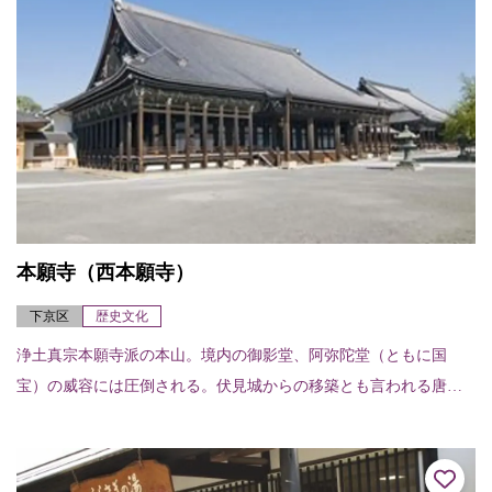
本願寺（西本願寺）
下京区
歴史文化
浄土真宗本願寺派の本山。境内の御影堂、阿弥陀堂（ともに国
宝）の威容には圧倒される。伏見城からの移築とも言われる唐
門、現存する能舞台では日本最古と言う北能舞台や、白書院、黒
書院、飛雲閣（いずれも国...