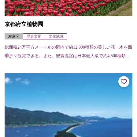
京都府立植物園
左京区
歴史文化
文化施設
総面積24万平方メートルの園内で約12,000種類の美しい花・木を四
季折々観賞できる。また、観覧温室は日本最大級で約4,500種類も
の植物が展示されている。春には染井吉野や八重紅枝垂、御衣黄
など...