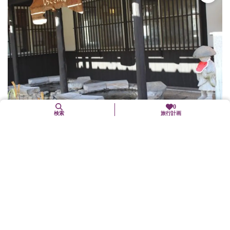
0
検索
旅行計画
木津温泉
京丹後市
自然
天平15年（743）奈良時代に白鷺が傷を癒したのを見た僧・行基に
よって開かれたという京都府最古の温泉。 〈宿泊施設〉金平楼
（TEL.0772-74-0019）木津館（TEL.0772-74-00...