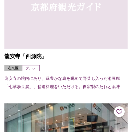
龍安寺「西源院」
右京区
グルメ
龍安寺の境内にあり、緑豊かな庭を眺めて野菜も入った湯豆腐
「七草湯豆腐」、精進料理をいただける。自家製のたれと薬味が
豆腐によく合う湯豆腐は、目にも美しく、座敷に座してゆったり
と時を過ごすことができる。