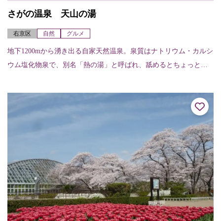
さがの温泉 天山の湯
右京区
自然
グルメ
地下1200mから湧き出る自家天然温泉。泉質はナトリウム・カルシ
ウム塩化物泉で、別名「熱の湯」と呼ばれ、舐めるとちょっとし
ょっぱい。この塩分が皮膚について汗の蒸発を防ぐため、いつま
でも暖かく保温...