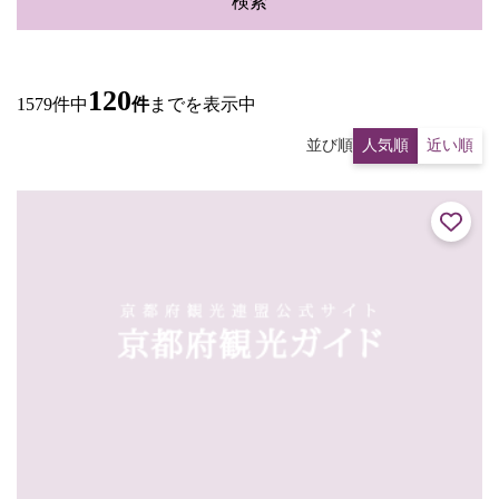
検索
120
1579件中
件
までを表示中
並び順
人気順
近い順