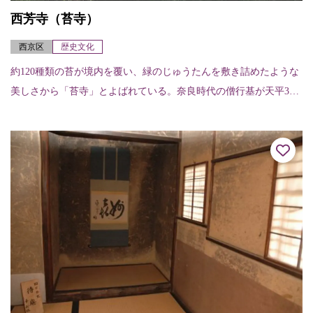
西芳寺（苔寺）
西京区
歴史文化
約120種類の苔が境内を覆い、緑のじゅうたんを敷き詰めたような
美しさから「苔寺」とよばれている。奈良時代の僧行基が天平3年
（731）に開創したと伝えられ、室町時代初期の暦応2年（1339）
に夢窓...