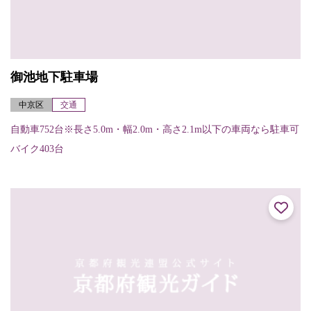
御池地下駐車場
中京区
交通
自動車752台※長さ5.0m・幅2.0m・高さ2.1m以下の車両なら駐車可
バイク403台