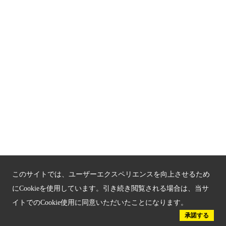
関連サイト
京都「文化」観光
京都戦乱のきずな
新しい京都観光を動画で紹介
京都府認証 優良住宅宿泊施設
京都府認証 安心のお宿
京都人材育成コンテンツ
このサイトでは、ユーザーエクスペリエンスを向上させるため
京都観光チャレンジ事業成果集
にCookieを使用しています。引き続き閲覧される場合は、当サ
イトでのCookie使用に同意いただいたことになります。
Global Web Site
承諾する