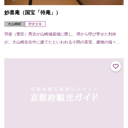
妙喜庵（国宝「待庵」）
大山崎町
歴史文化
羽柴（豊臣）秀吉が山崎城築城に際し、堺から呼び寄せた利休
が、大山崎在住中に建てたといわれる小間の茶室、建物の端々に
利休の非凡さが感じられる。建物は切妻造り、柿葺で、茶室では
例のない地下窓をあけて...