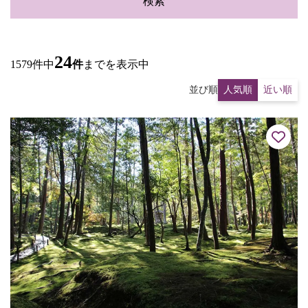
検索
24
1579件中
件
までを表示中
並び順
人気順
近い順