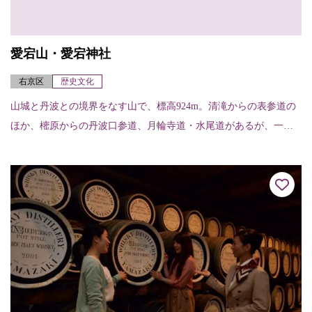
愛宕山・愛宕神社
右京区
歴史文化
山城と丹波との境界をなす山で、標高924m。清滝からの表参道の
ほか、樒原からの丹波口参道、月輪寺道・水尾道があるが、一般
的なのは表参道で、約2～3時間くらいで登れる。山頂には愛宕神
社があり、古く...