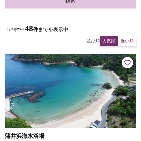
検索
48
1579件中
件
までを表示中
並び順
人気順
近い順
蒲井浜海水浴場