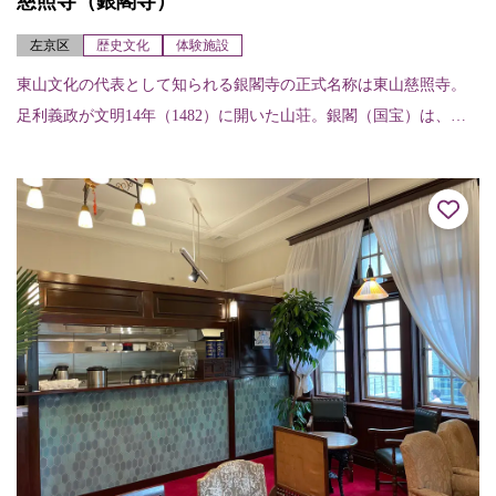
慈照寺（銀閣寺）
左京区
歴史文化
体験施設
東山文化の代表として知られる銀閣寺の正式名称は東山慈照寺。
足利義政が文明14年（1482）に開いた山荘。銀閣（国宝）は、観
音殿として質素高貴な意匠であり、東求堂は初期書院造の遺構。
庭園は国の特別...