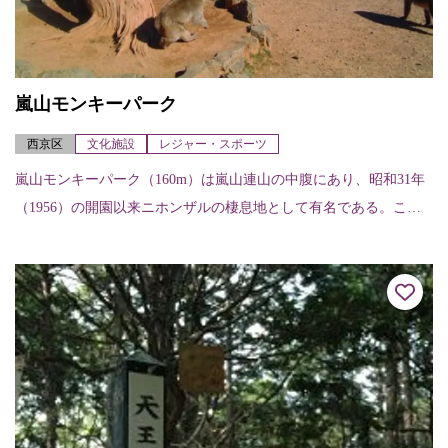
嵐山モンキーパーク
西京区
文化施設
レジャー・スポーツ
嵐山モンキーパーク（160m）は嵐山連山の中腹にあり、昭和31年
（1956）の開園以来ニホンザルの棲息地として有名である。ここ
からの京都市内の展望は素晴らしく比叡山、北山、東山を一望の
下におさめ...