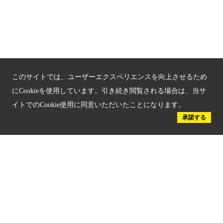
京都人材育成コンテンツ
京都観光チャレンジ事業成果集
Global Web Site
このサイトでは、ユーザーエクスペリエンスを向上させるため
京都府文化観光大使
にCookieを使用しています。引き続き閲覧される場合は、当サ
イトでのCookie使用に同意いただいたことになります。
承諾する
公益社団法人
京都府観光連盟
〒602-8570
京都市上京区下立売通新町西入薮ノ内町
府庁2号館3階
TEL：075-411-9990
FAX：075-411-9993