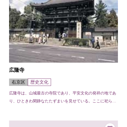
広隆寺
右京区
歴史文化
広隆寺は、山城最古の寺院であり、平安文化の発祥の地であ
り、ひときわ閑静なたたずまいを見せている。ここに祀られ
ているのが国宝指定第1号の宝冠弥勒菩薩半跏思惟像。右手
を頬にあて微笑する姿は、何時間で...