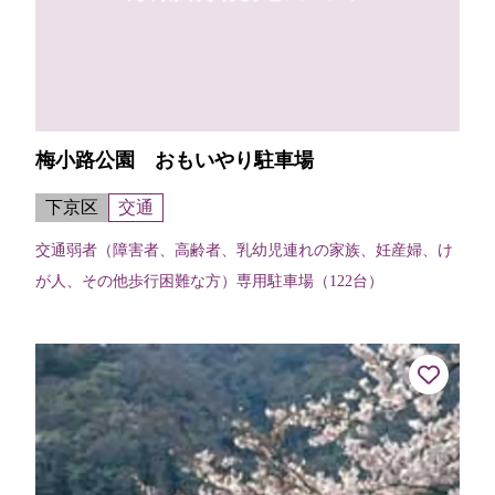
梅小路公園 おもいやり駐車場
下京区
交通
交通弱者（障害者、高齢者、乳幼児連れの家族、妊産婦、け
が人、その他歩行困難な方）専用駐車場（122台）