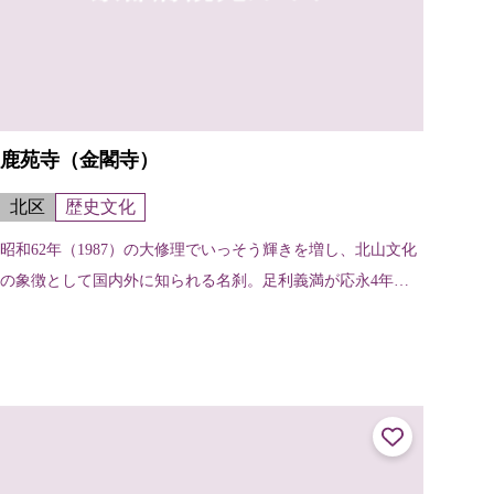
鹿苑寺（金閣寺）
北区
歴史文化
昭和62年（1987）の大修理でいっそう輝きを増し、北山文化
の象徴として国内外に知られる名刹。足利義満が応永4年（1
397）西園寺家の山荘を譲り受け、義満の死後、鹿苑寺と名
付けられた。金閣は舎利...