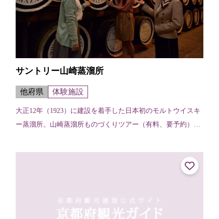
サントリー山崎蒸溜所
他府県
体験施設
大正12年（1923）に建設を着手した日本初のモルトウイスキ
ー蒸溜所。山崎蒸溜所ものづくりツアー（有料、要予約）で
は、製造工程見学に加え、蒸溜所ならではの希少なモルトウ
イスキー原酒のテイスティン...