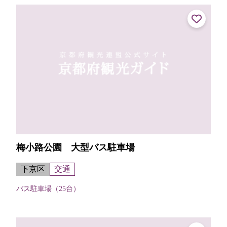
てくれる。【申し込み・受け取り...
梅小路公園 大型バス駐車場
下京区
交通
バス駐車場（25台）