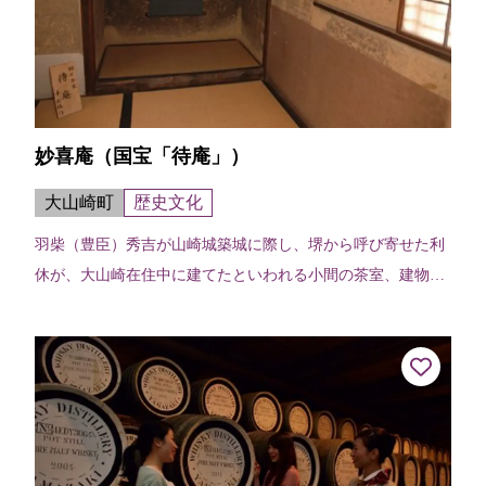
妙喜庵（国宝「待庵」）
大山崎町
歴史文化
羽柴（豊臣）秀吉が山崎城築城に際し、堺から呼び寄せた利
休が、大山崎在住中に建てたといわれる小間の茶室、建物の
端々に利休の非凡さが感じられる。建物は切妻造り、柿葺
で、茶室では例のない地下窓をあけて...