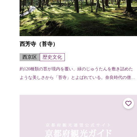
西芳寺（苔寺）
西京区
歴史文化
約120種類の苔が境内を覆い、緑のじゅうたんを敷き詰めた
ような美しさから「苔寺」とよばれている。奈良時代の僧行
基が天平3年（731）に開創したと伝えられ、室町時代初期の
暦応2年（1339）に夢窓...