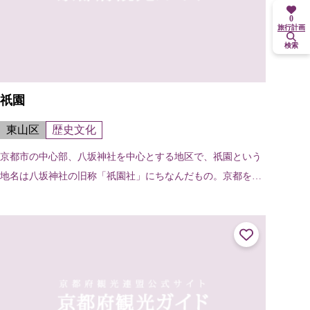
0
旅行計画
検索
祇園
東山区
歴史文化
京都市の中心部、八坂神社を中心とする地区で、祇園という
地名は八坂神社の旧称「祇園社」にちなんだもの。京都を代
表する繁華街でもある。舞妓や芸妓の姿も見られる。北は白
川南通・新橋通から南は団栗通まで...