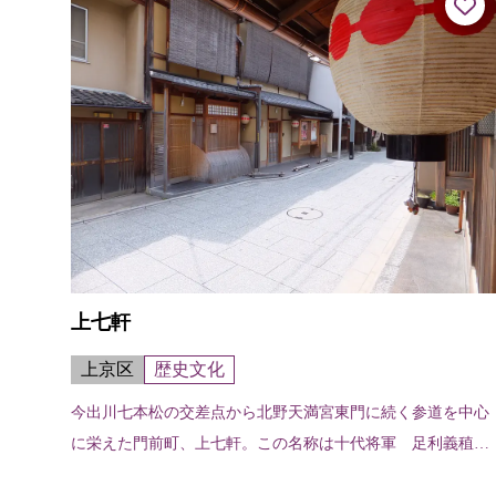
上七軒
上京区
歴史文化
今出川七本松の交差点から北野天満宮東門に続く参道を中心
に栄えた門前町、上七軒。この名称は十代将軍 足利義稙の
頃に、北野天満宮再建の余材をもって七軒の茶屋を建てたこ