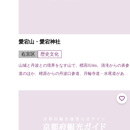
愛宕山・愛宕神社
右京区
歴史文化
山城と丹波との境界をなす山で、標高924m。清滝からの表参
道のほか、樒原からの丹波口参道、月輪寺道・水尾道がある
が、一般的なのは表参道で、約2～3時間くらいで登れる。山
頂には愛宕神社があり、古く...