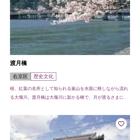
渡月橋
右京区
歴史文化
桜、紅葉の名所として知られる嵐山を水面に映しながら流れ
る大堰川。渡月橋は大堰川に架かる橋で、月が渡るさまに似
ているところから亀山天皇が渡月橋と命名したと伝わる。現
在のものは昭和9年（1934）に...