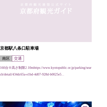
京都駅八条口駐車場
南区
交通
160台※高さ制限2.10mhttps://www.kyotopublic.or.jp/parking/sear
ch/detail/434dc65a-e1bd-4d07-928d-b0025e5...