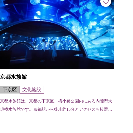
京都水族館
下京区
文化施設
京都水族館は、京都の下京区、梅小路公園内にある内陸型大
規模水族館です。京都駅から徒歩約15分とアクセスも抜群で
す。京都の川にすむオオサンショウウオをはじめ、オットセ
イやペンギン、アザラシなど、1...