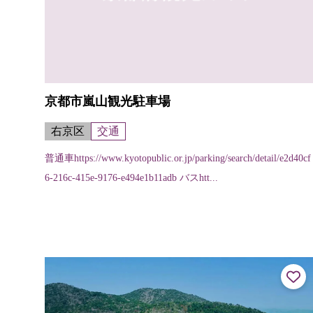
京都市嵐山観光駐車場
右京区
交通
普通車https://www.kyotopublic.or.jp/parking/search/detail/e2d40cf
6-216c-415e-9176-e494e1b11adb バスhtt...