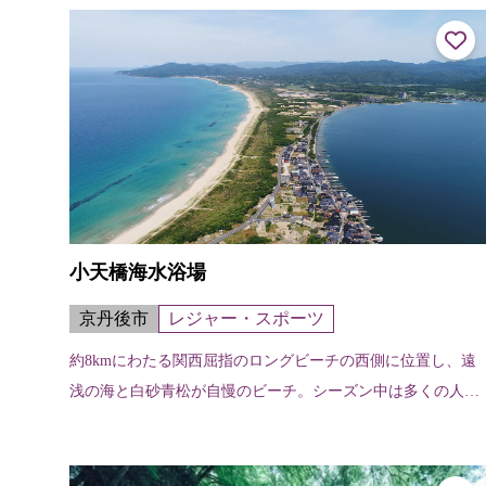
とから起こったという。秀吉公の大...
小天橋海水浴場
京丹後市
レジャー・スポーツ
約8kmにわたる関西屈指のロングビーチの西側に位置し、遠
浅の海と白砂青松が自慢のビーチ。シーズン中は多くの人で
にぎわう。