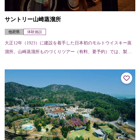
サントリー山崎蒸溜所
他府県
体験施設
大正12年（1923）に建設を着手した日本初のモルトウイスキー蒸
溜所。山崎蒸溜所ものづくりツアー（有料、要予約）では、製造
工程見学に加え、蒸溜所ならではの希少なモルトウイスキー原酒
のテイスティン...