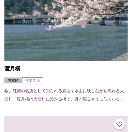
渡月橋
右京区
歴史文化
桜、紅葉の名所として知られる嵐山を水面に映しながら流れる大
堰川。渡月橋は大堰川に架かる橋で、月が渡るさまに似ていると
ころから亀山天皇が渡月橋と命名したと伝わる。現在のものは昭
和9年（1934）に...