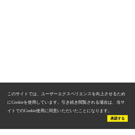
関連サイト
京都「文化」観光
京都戦乱のきずな
新しい京都観光を動画で紹介
京都府認証 優良住宅宿泊施設
京都府認証 安心のお宿
京都人材育成コンテンツ
このサイトでは、ユーザーエクスペリエンスを向上させるため
京都観光チャレンジ事業成果集
にCookieを使用しています。引き続き閲覧される場合は、当サ
イトでのCookie使用に同意いただいたことになります。
Global Web Site
承諾する
京都府文化観光大使