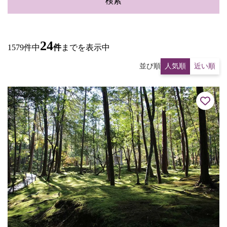
検索
24
1579件中
件
までを表示中
並び順
人気順
近い順