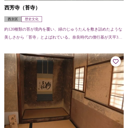
西芳寺（苔寺）
西京区
歴史文化
約120種類の苔が境内を覆い、緑のじゅうたんを敷き詰めたような
美しさから「苔寺」とよばれている。奈良時代の僧行基が天平3年
（731）に開創したと伝えられ、室町時代初期の暦応2年（1339）
に夢窓...