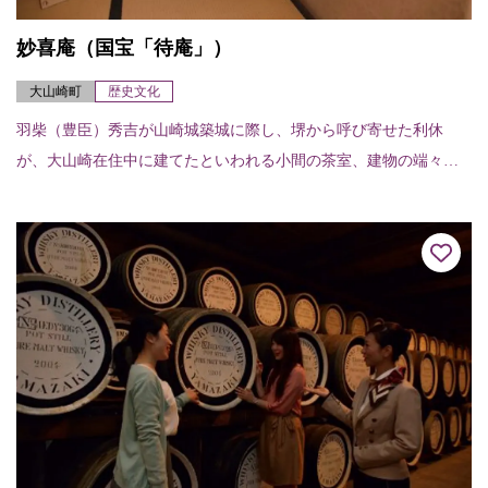
妙喜庵（国宝「待庵」）
大山崎町
歴史文化
羽柴（豊臣）秀吉が山崎城築城に際し、堺から呼び寄せた利休
が、大山崎在住中に建てたといわれる小間の茶室、建物の端々に
利休の非凡さが感じられる。建物は切妻造り、柿葺で、茶室では
例のない地下窓をあけて...