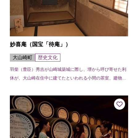
妙喜庵（国宝「待庵」）
大山崎町
歴史文化
羽柴（豊臣）秀吉が山崎城築城に際し、堺から呼び寄せた利
休が、大山崎在住中に建てたといわれる小間の茶室、建物の
端々に利休の非凡さが感じられる。建物は切妻造り、柿葺
で、茶室では例のない地下窓をあけて...