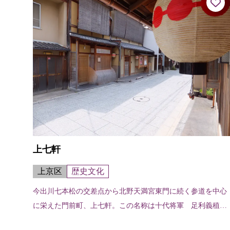
上七軒
上京区
歴史文化
今出川七本松の交差点から北野天満宮東門に続く参道を中心
に栄えた門前町、上七軒。この名称は十代将軍 足利義稙の
頃に、北野天満宮再建の余材をもって七軒の茶屋を建てたこ