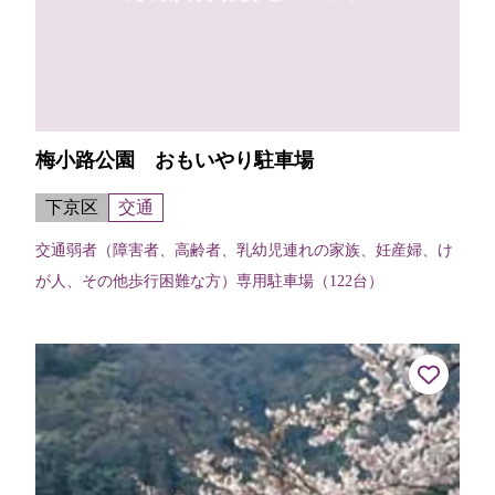
梅小路公園 おもいやり駐車場
下京区
交通
交通弱者（障害者、高齢者、乳幼児連れの家族、妊産婦、け
が人、その他歩行困難な方）専用駐車場（122台）