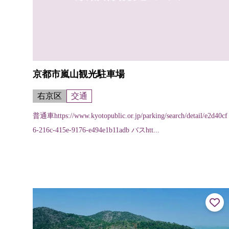
京都市嵐山観光駐車場
右京区
交通
普通車https://www.kyotopublic.or.jp/parking/search/detail/e2d40cf
6-216c-415e-9176-e494e1b11adb バスhtt...