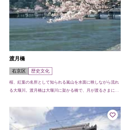
渡月橋
右京区
歴史文化
桜、紅葉の名所として知られる嵐山を水面に映しながら流れ
る大堰川。渡月橋は大堰川に架かる橋で、月が渡るさまに似
ているところから亀山天皇が渡月橋と命名したと伝わる。現
在のものは昭和9年（1934）に...