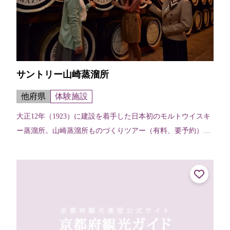
サントリー山崎蒸溜所
他府県
体験施設
大正12年（1923）に建設を着手した日本初のモルトウイスキ
ー蒸溜所。山崎蒸溜所ものづくりツアー（有料、要予約）で
は、製造工程見学に加え、蒸溜所ならではの希少なモルトウ
イスキー原酒のテイスティン...