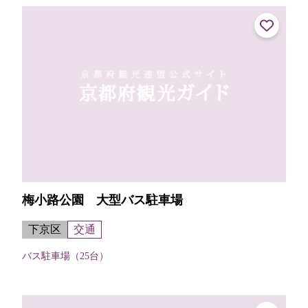
てくれる。【申し込み・受け取り...
梅小路公園 大型バス駐車場
下京区
交通
バス駐車場（25台）