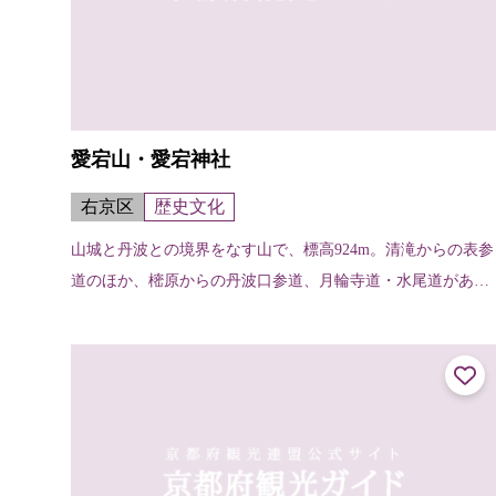
愛宕山・愛宕神社
右京区
歴史文化
山城と丹波との境界をなす山で、標高924m。清滝からの表参
道のほか、樒原からの丹波口参道、月輪寺道・水尾道がある
が、一般的なのは表参道で、約2～3時間くらいで登れる。山
頂には愛宕神社があり、古く...