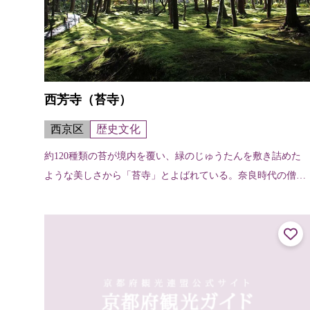
西芳寺（苔寺）
西京区
歴史文化
約120種類の苔が境内を覆い、緑のじゅうたんを敷き詰めた
ような美しさから「苔寺」とよばれている。奈良時代の僧行
基が天平3年（731）に開創したと伝えられ、室町時代初期の
暦応2年（1339）に夢窓...