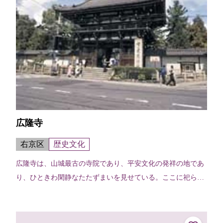
広隆寺
右京区
歴史文化
広隆寺は、山城最古の寺院であり、平安文化の発祥の地であ
り、ひときわ閑静なたたずまいを見せている。ここに祀られ
ているのが国宝指定第1号の宝冠弥勒菩薩半跏思惟像。右手
を頬にあて微笑する姿は、何時間で...