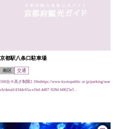
京都駅八条口駐車場
南区
交通
160台※高さ制限2.10mhttps://www.kyotopublic.or.jp/parking/sear
ch/detail/434dc65a-e1bd-4d07-928d-b0025e5...