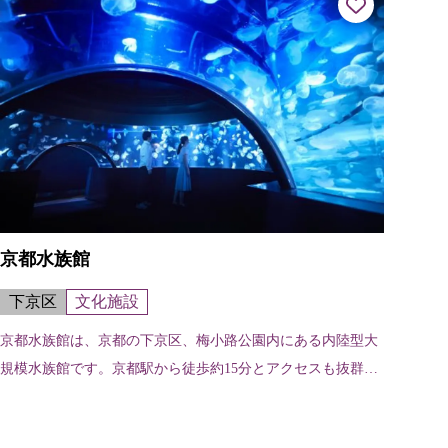
京都水族館
下京区
文化施設
京都水族館は、京都の下京区、梅小路公園内にある内陸型大
規模水族館です。京都駅から徒歩約15分とアクセスも抜群で
す。京都の川にすむオオサンショウウオをはじめ、オットセ
イやペンギン、アザラシなど、1...