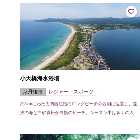
とから起こったという。秀吉公の大...
小天橋海水浴場
京丹後市
レジャー・スポーツ
約8kmにわたる関西屈指のロングビーチの西側に位置し、遠
浅の海と白砂青松が自慢のビーチ。シーズン中は多くの人で
にぎわう。