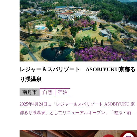
レジャー＆スパリゾート ASOBIYUKU京都る
り渓温泉
南丹市
自然
宿泊
2025年4月24日に「レジャー＆スパリゾート ASOBIYUKU 京
都るり渓温泉」としてリニューアルオープン。「遊ぶ・泊ま
る・癒す・食べる」を楽しむ、いままでよりもさらに充実し
たリゾートとして...