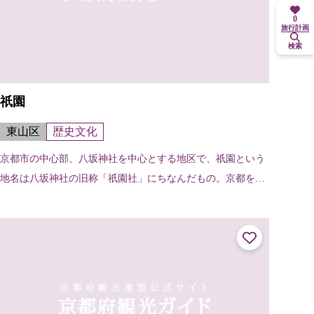
0
旅行計画
検索
祇園
東山区
歴史文化
京都市の中心部、八坂神社を中心とする地区で、祇園という
地名は八坂神社の旧称「祇園社」にちなんだもの。京都を代
表する繁華街でもある。舞妓や芸妓の姿も見られる。北は白
川南通・新橋通から南は団栗通まで...