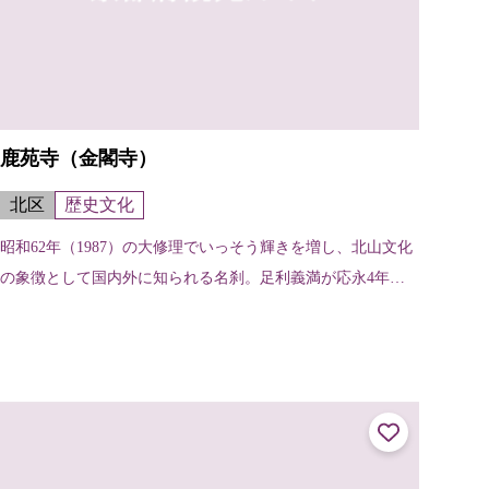
鹿苑寺（金閣寺）
北区
歴史文化
昭和62年（1987）の大修理でいっそう輝きを増し、北山文化
の象徴として国内外に知られる名刹。足利義満が応永4年（1
397）西園寺家の山荘を譲り受け、義満の死後、鹿苑寺と名
付けられた。金閣は舎利...