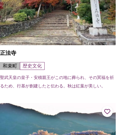
正法寺
和束町
歴史文化
聖武天皇の皇子・安積親王がこの地に葬られ、その冥福を祈
るため、行基が創建したと伝わる。秋は紅葉が美しい。