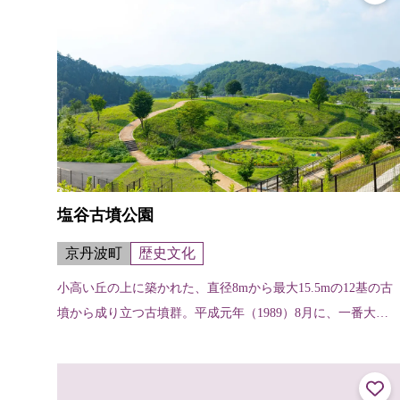
塩谷古墳公園
京丹波町
歴史文化
小高い丘の上に築かれた、直径8mから最大15.5mの12基の古
墳から成り立つ古墳群。平成元年（1989）8月に、一番大き
な5号古墳から、全国でも貴重な人物埴輪（巫女埴輪）2体が
発掘され、一躍脚光...