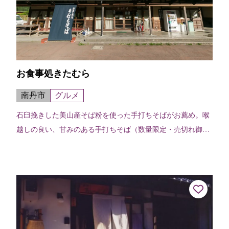
お食事処きたむら
南丹市
グルメ
石臼挽きした美山産そば粉を使った手打ちそばがお薦め。喉
越しの良い、甘みのある手打ちそば（数量限定・売切れ御
免）。地鶏の玉子を使う玉子丼も人気商品である。喫茶メニ
ューもあるので、気軽に立ち寄りできる。