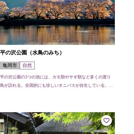
平の沢公園（水鳥のみち）
亀岡市
自然
平の沢公園の3つの池には、カモ類やサギ類など多くの渡り
鳥が訪れる。全国的にも珍しいオニバスが自生している。周
囲は水鳥のみちとして散策道の整備がされている。