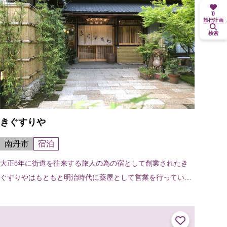
0
旅行計画
検索
きぐすりや
南丹市
宿泊
大正8年に街道を往来する旅人の為の宿として創業されたき
ぐすりやはもともと明治時代に薬屋として営業を行ってい
た。屋号『きぐすりや』もそれにちなんでおり、お客様の心
も体も癒す宿にしたいと思っている。...