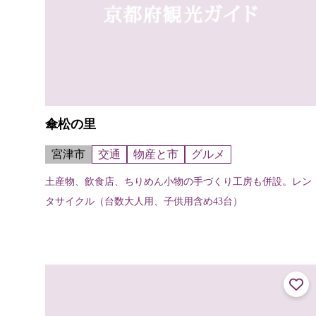
傘松の里
宮津市
交通
物産と市
グルメ
土産物、飲食店、ちりめん小物の手づくり工房も併設。レン
タサイクル（台数大人用、子供用含め43台）