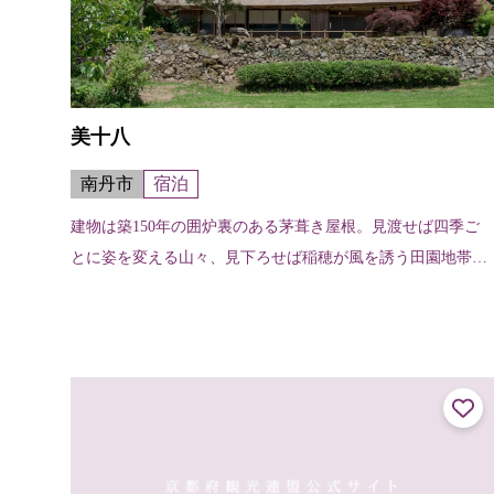
美十八
南丹市
宿泊
建物は築150年の囲炉裏のある茅葺き屋根。見渡せば四季ご
とに姿を変える山々、見下ろせば稲穂が風を誘う田園地帯。
そして、見上げれば美しく輝く満点の星屑たち。大自然の真
ん中に位置する美十八は、宿泊す...