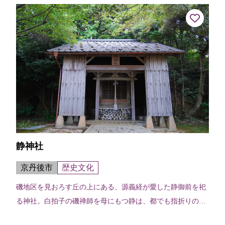
くの人が訪れる。境内近くには「雄...
静神社
京丹後市
歴史文化
磯地区を見おろす丘の上にある、源義経が愛した静御前を祀
る神社。白拍子の磯禅師を母にもつ静は、都でも指折りの白
拍子として有名になり、義経に見初められ愛妾となるが、兄