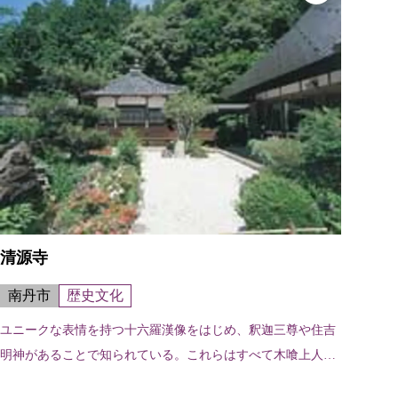
清源寺
南丹市
歴史文化
ユニークな表情を持つ十六羅漢像をはじめ、釈迦三尊や住吉
明神があることで知られている。これらはすべて木喰上人五
行明満によるもので、全国行脚の途中、ここに5ヶ月間滞在