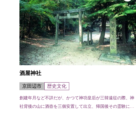
酒屋神社
京田辺市
歴史文化
創建年月など不詳だが、かつて神功皇后が三韓遠征の際、神
社背後の山に酒壺を三個安置して出立、帰国後その霊験に感
謝して建てられたとも。境内は広く「山城綴喜郡誌」による
と古来、社僧らが奉仕し斎主神とし...