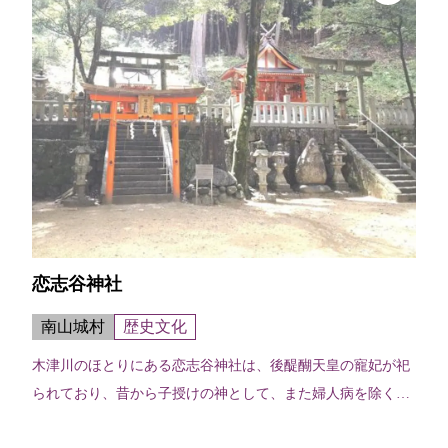
恋志谷神社
南山城村
歴史文化
木津川のほとりにある恋志谷神社は、後醍醐天皇の寵妃が祀
られており、昔から子授けの神として、また婦人病を除く神
として信仰されており、毎年、春秋の祭礼には遠方からも多