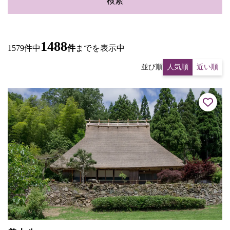
検索
1488
1579件中
件
までを表示中
並び順
人気順
近い順