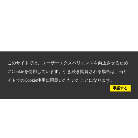
新しい京都観光を動画で紹介
京都府認証 優良住宅宿泊施設
京都府認証 安心のお宿
京都人材育成コンテンツ
このサイトでは、ユーザーエクスペリエンスを向上させるため
京都観光チャレンジ事業成果集
にCookieを使用しています。引き続き閲覧される場合は、当サ
イトでのCookie使用に同意いただいたことになります。
Global Web Site
承諾する
京都府文化観光大使