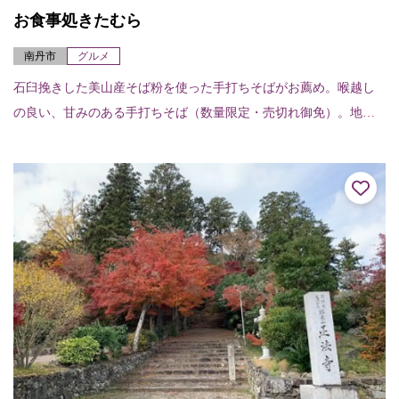
お食事処きたむら
南丹市
グルメ
石臼挽きした美山産そば粉を使った手打ちそばがお薦め。喉越し
の良い、甘みのある手打ちそば（数量限定・売切れ御免）。地鶏
の玉子を使う玉子丼も人気商品である。喫茶メニューもあるの
で、気軽に立ち寄りできる。