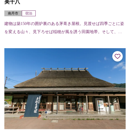
美十八
南丹市
宿泊
建物は築150年の囲炉裏のある茅葺き屋根。見渡せば四季ごとに姿
を変える山々、見下ろせば稲穂が風を誘う田園地帯。そして、見
上げれば美しく輝く満点の星屑たち。大自然の真ん中に位置する
美十八は、宿泊す...