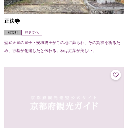
正法寺
和束町
歴史文化
聖武天皇の皇子・安積親王がこの地に葬られ、その冥福を祈るた
め、行基が創建したと伝わる。秋は紅葉が美しい。