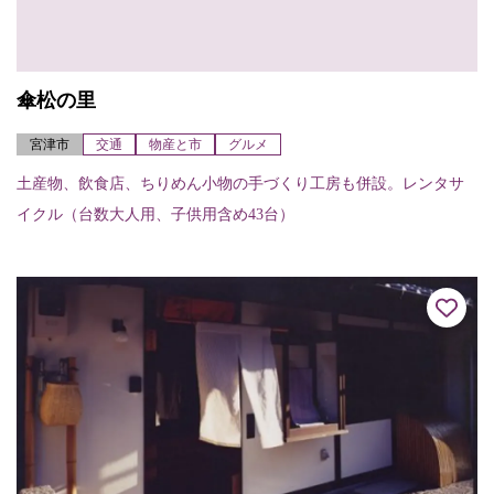
傘松の里
宮津市
交通
物産と市
グルメ
土産物、飲食店、ちりめん小物の手づくり工房も併設。レンタサ
イクル（台数大人用、子供用含め43台）