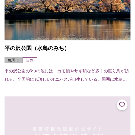
平の沢公園（水鳥のみち）
亀岡市
自然
平の沢公園の3つの池には、カモ類やサギ類など多くの渡り鳥が訪
れる。全国的にも珍しいオニバスが自生している。周囲は水鳥の
みちとして散策道の整備がされている。