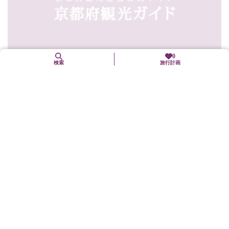
0
検索
旅行計画
京風宮廷タイ料理 佛沙羅館
下京区
グルメ
築100年以上の元お茶屋を利用したタイ料理店。タイの風を京都に
運んで35年間。タイ料理を食べやすくアレンジした「和スタイ
ル」から本場の味をそのままに「タイスタイル」まで辛さや旨さ
を自分の「スタイ...