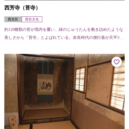
西芳寺（苔寺）
西京区
歴史文化
約120種類の苔が境内を覆い、緑のじゅうたんを敷き詰めたような
美しさから「苔寺」とよばれている。奈良時代の僧行基が天平3年
（731）に開創したと伝えられ、室町時代初期の暦応2年（1339）
に夢窓...