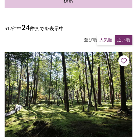
検索
24
512件中
件
までを表示中
並び順
人気順
近い順