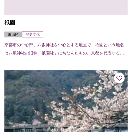
祇園
東山区
歴史文化
京都市の中心部、八坂神社を中心とする地区で、祇園という地名
は八坂神社の旧称「祇園社」にちなんだもの。京都を代表する繁
華街でもある。舞妓や芸妓の姿も見られる。北は白川南通・新橋
通から南は団栗通まで...