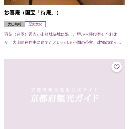
妙喜庵（国宝「待庵」）
大山崎町
歴史文化
羽柴（豊臣）秀吉が山崎城築城に際し、堺から呼び寄せた利休
が、大山崎在住中に建てたといわれる小間の茶室、建物の端々に
利休の非凡さが感じられる。建物は切妻造り、柿葺で、茶室では
例のない地下窓をあけて...