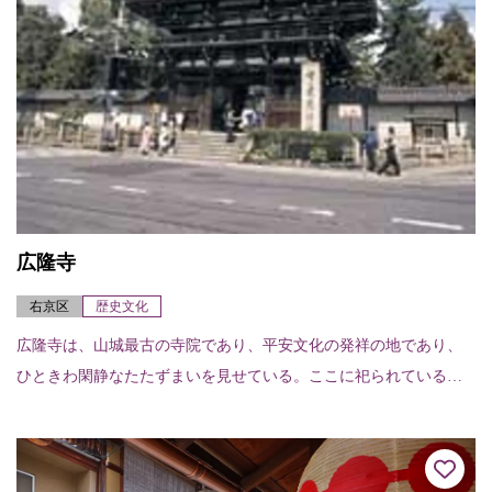
広隆寺
右京区
歴史文化
広隆寺は、山城最古の寺院であり、平安文化の発祥の地であり、
ひときわ閑静なたたずまいを見せている。ここに祀られているの
が国宝指定第1号の宝冠弥勒菩薩半跏思惟像。右手を頬にあて微笑
する姿は、何時間で...