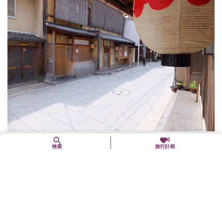
0
上七軒
検索
旅行計画
上京区
歴史文化
今出川七本松の交差点から北野天満宮東門に続く参道を中心に栄
えた門前町、上七軒。この名称は十代将軍 足利義稙の頃に、北
野天満宮再建の余材をもって七軒の茶屋を建てたことから起こっ