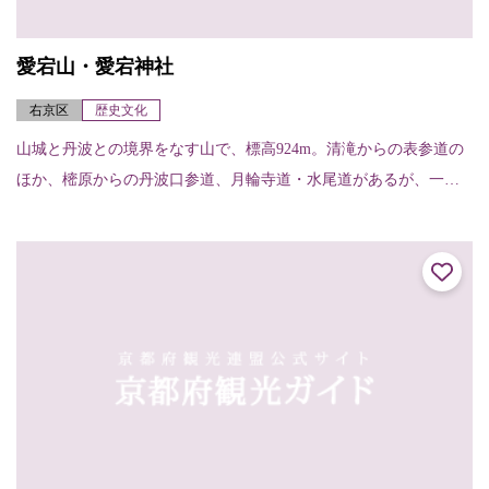
愛宕山・愛宕神社
右京区
歴史文化
山城と丹波との境界をなす山で、標高924m。清滝からの表参道の
ほか、樒原からの丹波口参道、月輪寺道・水尾道があるが、一般
的なのは表参道で、約2～3時間くらいで登れる。山頂には愛宕神
社があり、古く...