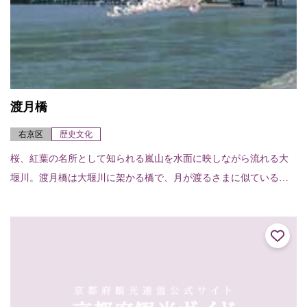
渡月橋
右京区
歴史文化
桜、紅葉の名所として知られる嵐山を水面に映しながら流れる大
堰川。渡月橋は大堰川に架かる橋で、月が渡るさまに似ていると
ころから亀山天皇が渡月橋と命名したと伝わる。現在のものは昭
和9年（1934）に...