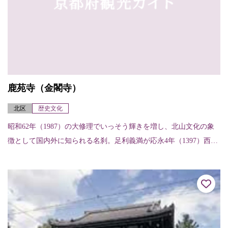
鹿苑寺（金閣寺）
北区
歴史文化
昭和62年（1987）の大修理でいっそう輝きを増し、北山文化の象
徴として国内外に知られる名刹。足利義満が応永4年（1397）西園
寺家の山荘を譲り受け、義満の死後、鹿苑寺と名付けられた。金
閣は舎利...