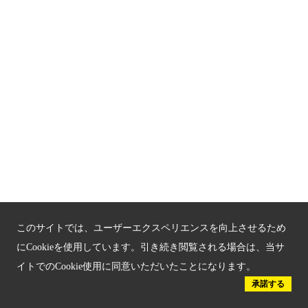
お問い合わせ
サイトマップ
もうひとつの京都メディアライブラリー（外部サイト）
関連サイト
京都「文化」観光
京都戦乱のきずな
このサイトでは、ユーザーエクスペリエンスを向上させるため
新しい京都観光を動画で紹介
にCookieを使用しています。引き続き閲覧される場合は、当サ
京都府認証 優良住宅宿泊施設
イトでのCookie使用に同意いただいたことになります。
承諾する
京都府認証 安心のお宿