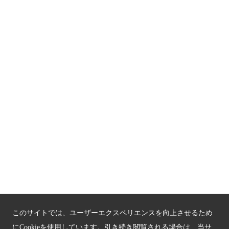
京都人材育成コンテンツ
京都観光チャレンジ事業成果集
Global Web Site
京都府文化観光大使
公益社団法人
京都府観光連盟
〒602-8570
京都市上京区下立売通新町西入薮ノ内町
府庁2号館3階
TEL：075-411-9990
FAX：075-411-9993
このサイトでは、ユーザーエクスペリエンスを向上させるため
にCookieを使用しています。引き続き閲覧される場合は、当サ