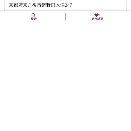
京都府京丹後市網野町木津247
0
検索
旅行計画
交通手段
京都丹後鉄道宮豊線「夕日ヶ浦木津温泉」駅から車で約5分
（送迎有り、要予約）
山陰近畿自動車道野田川大宮道路「京丹後大宮」ICから車で
約35分
駐車場
有（普通車40台、無料）
バリアフリー関連