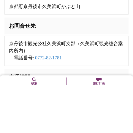
京都府京丹後市久美浜町かぶと山
お問合せ先
京丹後市観光公社久美浜町支部（久美浜町観光総合案
内所内）
電話番号:
0772-82-1781
交通機関
0
検索
旅行計画
京都丹後鉄道宮豊線「かぶと山」駅下車、徒歩40分
近くの観光スポット