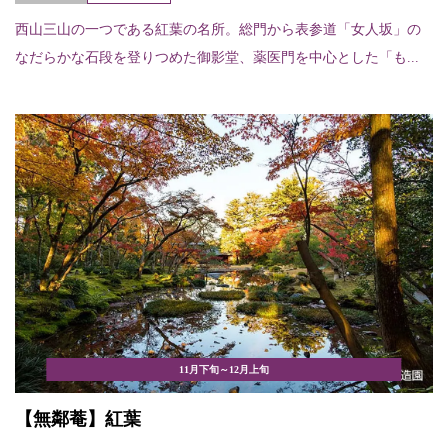
西山三山の一つである紅葉の名所。総門から表参道「女人坂」の
なだらかな石段を登りつめた御影堂、薬医門を中心とした「も...
11月下旬～12月上旬
【無鄰菴】紅葉