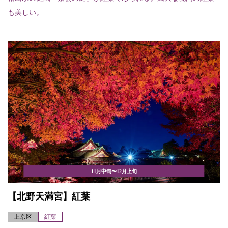
も美しい。
11月中旬〜12月上旬
【北野天満宮】紅葉
上京区
紅葉