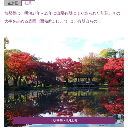
左京区
紅葉
無鄰菴は、明治27年～29年に山県有朋により造られた別荘。その
大半を占める庭園（面積約3,135㎡）は、有朋自らの...
11月中旬〜12月上旬