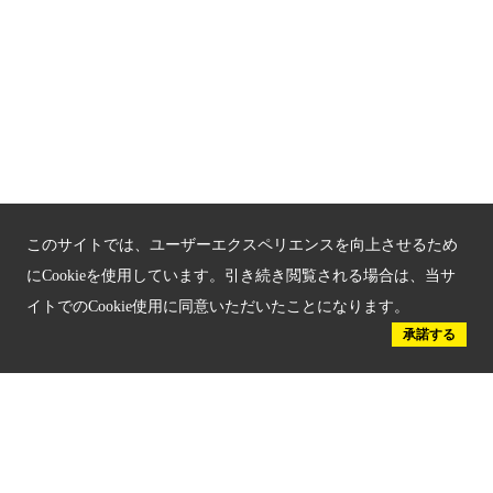
新しい京都観光を動画で紹介
京都府認証 優良住宅宿泊施設
京都府認証 安心のお宿
京都人材育成コンテンツ
京都観光チャレンジ事業成果集
このサイトでは、ユーザーエクスペリエンスを向上させるため
Global Web Site
にCookieを使用しています。引き続き閲覧される場合は、当サ
イトでのCookie使用に同意いただいたことになります。
京都府文化観光大使
承諾する
公益社団法人
京都府観光連盟