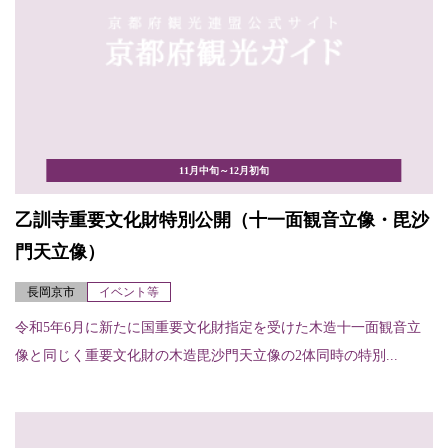
11月中旬～12月初旬
乙訓寺重要文化財特別公開（十一面観音立像・毘沙
門天立像）
長岡京市
イベント等
令和5年6月に新たに国重要文化財指定を受けた木造十一面観音立
像と同じく重要文化財の木造毘沙門天立像の2体同時の特別...