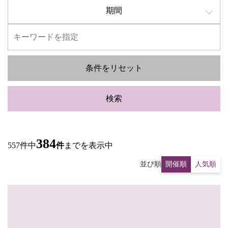
期間
条件をリセット
検索
384
557件中
件
までを表示中
並び順
開催順
人気順