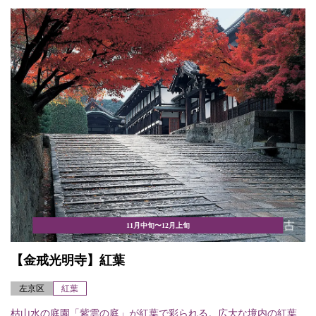
11月中旬〜12月上旬
【金戒光明寺】紅葉
左京区
紅葉
枯山水の庭園「紫雲の庭」が紅葉で彩られる。広大な境内の紅葉