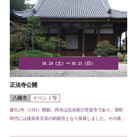
10. 24（土）〜 10. 25（日）
正法寺公開
八幡市
イベント等
建久2年（1191）開創。同寺は志水家の菩提寺であり、室町
時代には後奈良天皇の勅願寺となり発展しました。その後、
志...