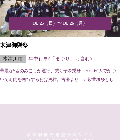
10. 25（日）〜 10. 26（月）
木津御輿祭
木津川市
年中行事(「まつり」も含む)
華麗な5基のみこしが運行、乗り子を乗せ、50～60人でかつ
いで町内を巡行する姿は勇壮。古来より、五穀豊穣祭として
親...