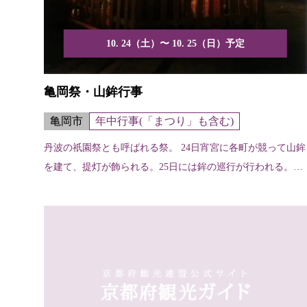
10. 24（土）〜 10. 25（日）予定
亀岡祭・山鉾行事
亀岡市
年中行事(「まつり」も含む)
丹波の祇園祭とも呼ばれる祭。 24日宵宮に各町が競って山鉾
を建て、提灯が飾られる。25日には鉾の巡行が行われる。
城...