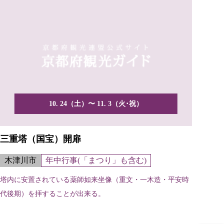
10. 24（土）〜 11. 3（火･祝）
三重塔（国宝）開扉
木津川市
年中行事(「まつり」も含む)
塔内に安置されている薬師如来坐像（重文・一木造・平安時
代後期）を拝することが出来る。