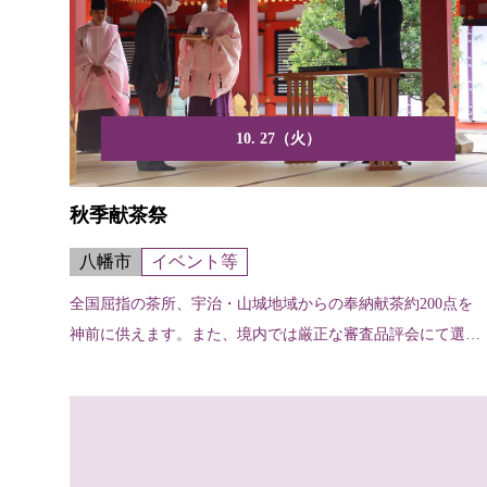
10. 27（火）
秋季献茶祭
八幡市
イベント等
全国屈指の茶所、宇治・山城地域からの奉納献茶約200点を
神前に供えます。また、境内では厳正な審査品評会にて選ば
れた...