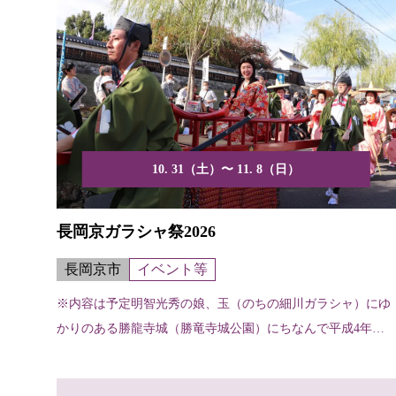
10. 31（土）〜 11. 8（日）
長岡京ガラシャ祭2026
長岡京市
イベント等
※内容は予定明智光秀の娘、玉（のちの細川ガラシャ）にゆ
かりのある勝龍寺城（勝竜寺城公園）にちなんで平成4年か
ら開催...