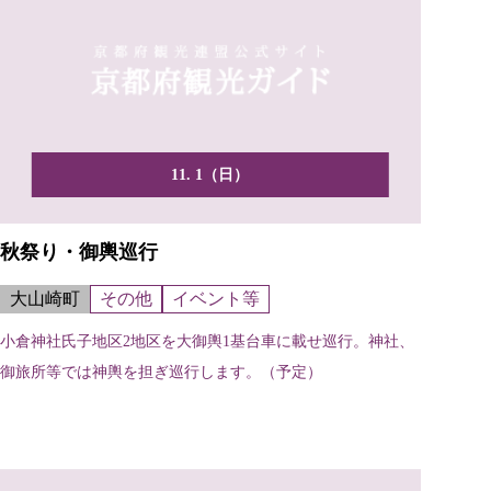
11. 1（日）
秋祭り・御輿巡行
大山崎町
その他
イベント等
小倉神社氏子地区2地区を大御輿1基台車に載せ巡行。神社、
御旅所等では神輿を担ぎ巡行します。（予定）