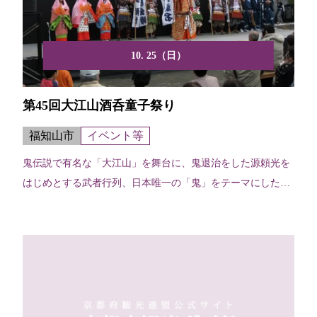
10. 25（日）
第45回大江山酒呑童子祭り
福知山市
イベント等
鬼伝説で有名な「大江山」を舞台に、鬼退治をした源頼光を
はじめとする武者行列、日本唯一の「鬼」をテーマにした
様々な催...