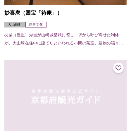
妙喜庵（国宝「待庵」）
大山崎町
歴史文化
羽柴（豊臣）秀吉が山崎城築城に際し、堺から呼び寄せた利休
が、大山崎在住中に建てたといわれる小間の茶室、建物の端々に
利休の非凡さが感じられる。建物は切妻造り、柿葺で、茶室では
例のない地下窓をあけて...