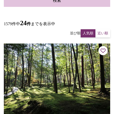
検索
24
1579件中
件
までを表示中
並び順
人気順
近い順