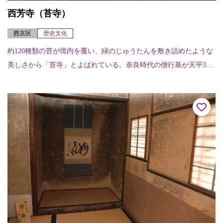
西芳寺（苔寺）
西京区
歴史文化
約120種類の苔が境内を覆い、緑のじゅうたんを敷き詰めたような
美しさから「苔寺」とよばれている。奈良時代の僧行基が天平3年
（731）に開創したと伝えられ、室町時代初期の暦応2年（1339）
に夢窓...