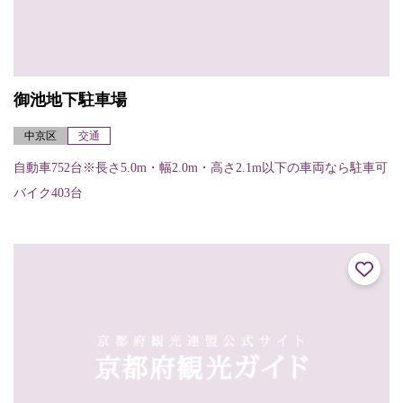
御池地下駐車場
中京区
交通
自動車752台※長さ5.0m・幅2.0m・高さ2.1m以下の車両なら駐車可
バイク403台