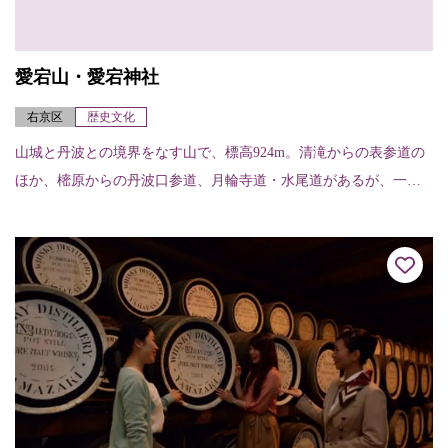
愛宕山・愛宕神社
右京区
歴史文化
山城と丹波との境界をなす山で、標高924m。清滝からの表参道の
ほか、樒原からの丹波口参道、月輪寺道・水尾道があるが、一般
的なのは表参道で、約2～3時間くらいで登れる。山頂には愛宕神
社があり、古く...