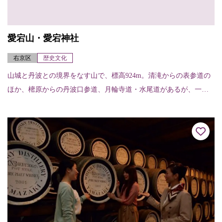
愛宕山・愛宕神社
右京区
歴史文化
山城と丹波との境界をなす山で、標高924m。清滝からの表参道の
ほか、樒原からの丹波口参道、月輪寺道・水尾道があるが、一般
的なのは表参道で、約2～3時間くらいで登れる。山頂には愛宕神
社があり、古く...