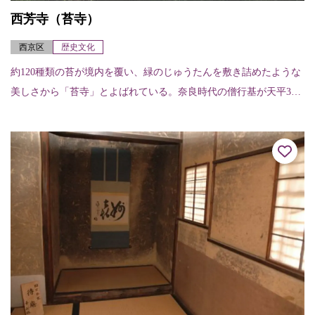
西芳寺（苔寺）
西京区
歴史文化
約120種類の苔が境内を覆い、緑のじゅうたんを敷き詰めたような
美しさから「苔寺」とよばれている。奈良時代の僧行基が天平3年
（731）に開創したと伝えられ、室町時代初期の暦応2年（1339）
に夢窓...