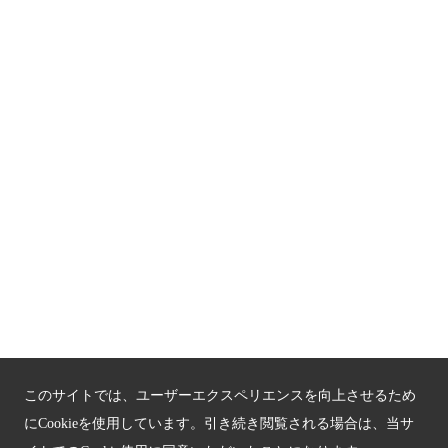
関連サイト
京都「文化」観光
京都戦乱のきずな
新しい京都観光を動画で紹介
京都府認証 優良住宅宿泊施設
京都府認証 安心のお宿
京都人材育成コンテンツ
京都観光チャレンジ事業成果集
このサイトでは、ユーザーエクスペリエンスを向上させるため
Global Web Site
にCookieを使用しています。引き続き閲覧される場合は、当サ