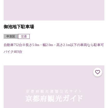
御池地下駐車場
中京区
交通
自動車752台※長さ5.0m・幅2.0m・高さ2.1m以下の車両なら駐車可
バイク403台