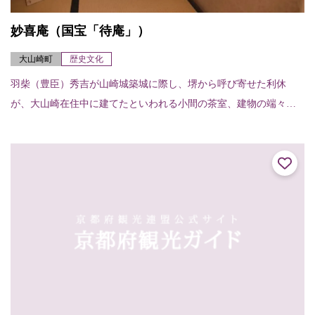
妙喜庵（国宝「待庵」）
大山崎町
歴史文化
羽柴（豊臣）秀吉が山崎城築城に際し、堺から呼び寄せた利休
が、大山崎在住中に建てたといわれる小間の茶室、建物の端々に
利休の非凡さが感じられる。建物は切妻造り、柿葺で、茶室では
例のない地下窓をあけて...