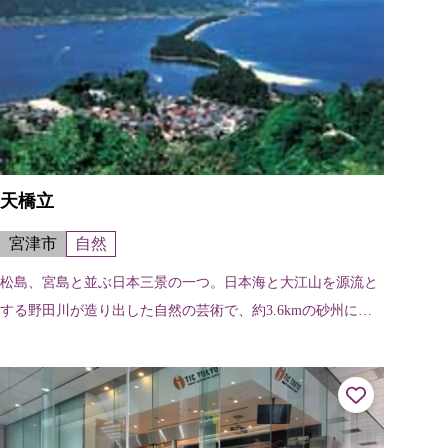
天橋立
宮津市
自然
松島、宮島と並ぶ日本三景の一つ。日本海と大江山を源流と
する野田川が造り出した自然の芸術で、約3.6kmの砂州に、
約6,700本の松並木が続く白砂青松の景観は琴線に触れる神秘
的な美しさを誇る。当地...