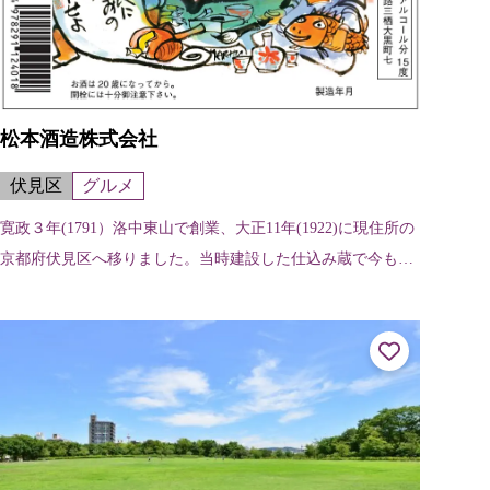
松本酒造株式会社
伏見区
グルメ
寛政３年(1791）洛中東山で創業、大正11年(1922)に現住所の
京都府伏見区へ移りました。当時建設した仕込み蔵で今も醸
造を行っており、近代化産業遺産認定や有形文化財登録を受
けています。日本の...