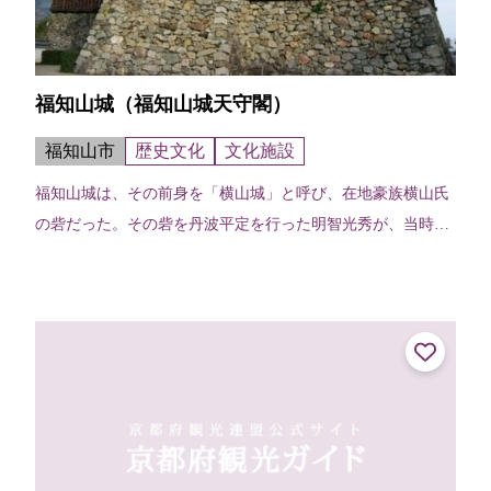
福知山城（福知山城天守閣）
福知山市
歴史文化
文化施設
福知山城は、その前身を「横山城」と呼び、在地豪族横山氏
の砦だった。その砦を丹波平定を行った明智光秀が、当時の
城郭建築の粋を集めて改築し「福知山城」と改めたと伝えら
れる。江戸時代には、3層4階の天...