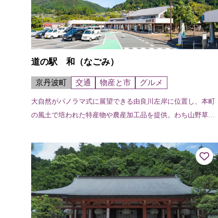
道の駅 和（なごみ）
京丹波町
交通
物産と市
グルメ
大自然がパノラマ式に展望できる由良川左岸に位置し、本町
の風土で培われた特産物や農産加工品を提供。わち山野草の
森まで徒歩5分程度。道路情報センター、フードコート、鮎
ガーデンなども併設。