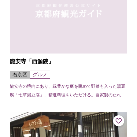
龍安寺「西源院」
右京区
グルメ
龍安寺の境内にあり、緑豊かな庭を眺めて野菜も入った湯豆
腐「七草湯豆腐」、精進料理をいただける。自家製のたれと
薬味が豆腐によく合う湯豆腐は、目にも美しく、座敷に座し
てゆったりと時を過ごすことができる。