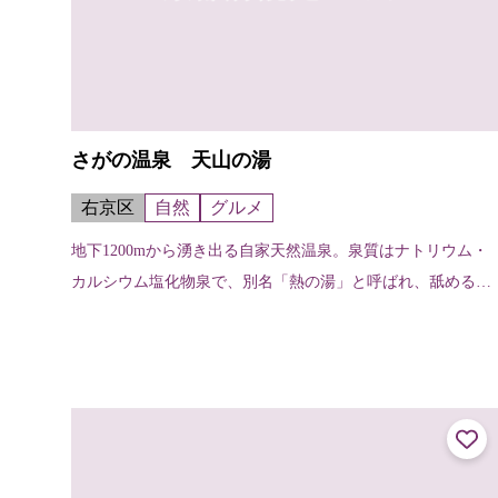
さがの温泉 天山の湯
右京区
自然
グルメ
地下1200mから湧き出る自家天然温泉。泉質はナトリウム・
カルシウム塩化物泉で、別名「熱の湯」と呼ばれ、舐めると
ちょっとしょっぱい。この塩分が皮膚について汗の蒸発を防
ぐため、いつまでも暖かく保温...