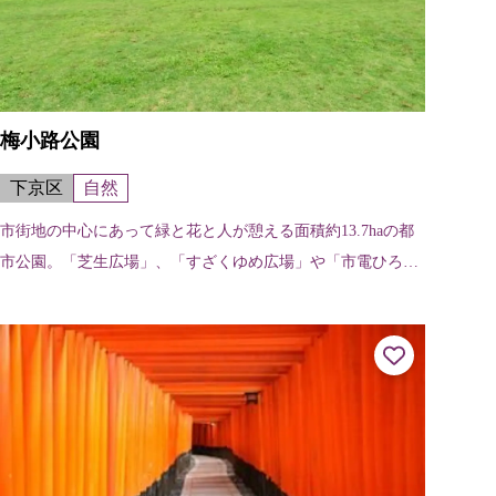
梅小路公園
下京区
自然
市街地の中心にあって緑と花と人が憩える面積約13.7haの都
市公園。「芝生広場」、「すざくゆめ広場」や「市電ひろ
ば」などがあり、日本庭園「朱雀の庭」やビオトープ「いの
ちの森」もある。土曜日、日曜...