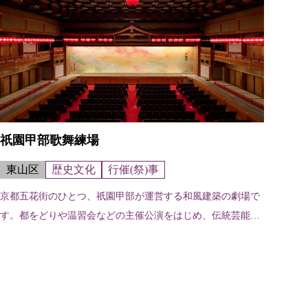
祇園甲部歌舞練場
東山区
歴史文化
行催(祭)事
京都五花街のひとつ、祇園甲部が運営する和風建築の劇場で
す。都をどりや温習会などの主催公演をはじめ、伝統芸能の
公演などに使用されています。初代歌舞練場は明治６年（18
73）花見小路の西側にあった建...