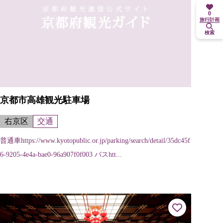
0
旅行計画
検索
京都市高雄観光駐車場
右京区
交通
普通車https://www.kyotopublic.or.jp/parking/search/detail/35dc45f
6-9205-4e4a-bae0-96a907f0f003 バスhtt...