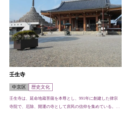
壬生寺
中京区
歴史文化
壬生寺は、延命地蔵菩薩を本尊とし、991年に創建した律宗
寺院で、厄除、開運の寺として庶民の信仰を集めている。境
内は保育園や老人ホームなどが建ち庶民的な雰囲気だが、毎
年恒例の節分会や重要無形民俗文...