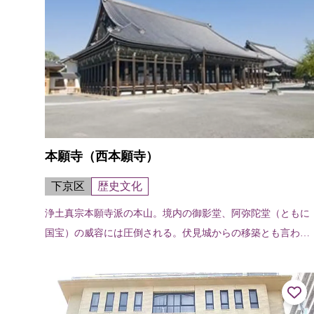
本願寺（西本願寺）
下京区
歴史文化
浄土真宗本願寺派の本山。境内の御影堂、阿弥陀堂（ともに
国宝）の威容には圧倒される。伏見城からの移築とも言われ
る唐門、現存する能舞台では日本最古と言う北能舞台や、白
書院、黒書院、飛雲閣（いずれも国...