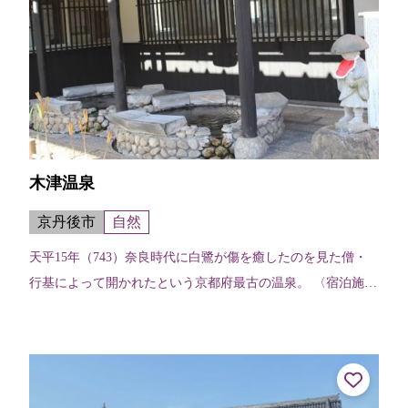
木津温泉
京丹後市
自然
天平15年（743）奈良時代に白鷺が傷を癒したのを見た僧・
行基によって開かれたという京都府最古の温泉。 〈宿泊施
設〉金平楼（TEL.0772-74-0019）木津館（TEL.0772-74-00...