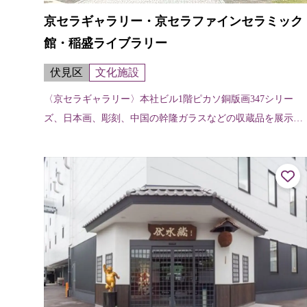
京セラギャラリー・京セラファインセラミック
館・稲盛ライブラリー
伏見区
文化施設
〈京セラギャラリー〉本社ビル1階ピカソ銅版画347シリー
ズ、日本画、彫刻、中国の幹隆ガラスなどの収蔵品を展示す
るほか、年に1～2回、特別展などの企画展を開催。 〈京セラ
ファインセラミック館〉本社...