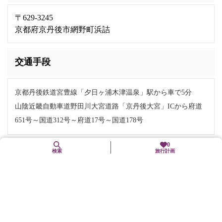
〒629-3245
京都府京丹後市網野町浜詰
交通手段
京都丹後鉄道宮豊線「夕日ヶ浦木津温泉」駅から車で5分
山陰近畿自動車道野田川大宮道路「京丹後大宮」ICから府道
651号～国道312号～府道17号～国道178号
0
検索
旅行計画
備考
外湯はありませんので、各宿にお問い合わせください。