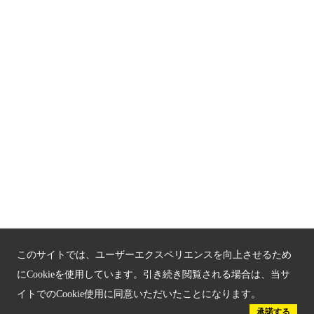
京都観光チャレンジ事業成果集
Global Web Site
京都府文化観光大使
公益社団法人
京都府観光連盟
〒602-8570
京都市上京区下立売通新町西入薮ノ内町
府庁2号館3階
TEL：075-411-9990
FAX：075-411-9993
このサイトでは、ユーザーエクスペリエンスを向上させるため
にCookieを使用しています。引き続き閲覧される場合は、当サ
イトでのCookie使用に同意いただいたことになります。
© 2023 Kyoto Tourism Federation.
承諾する