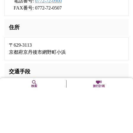
電話番号:
0772-72-0900
FAX番号: 0772-72-0507
住所
〒629-3113
京都府京丹後市網野町小浜
交通手段
0
検索
旅行計画
京都丹後鉄道宮豊線「網野」駅から車で7分
山陰近畿自動車道野田川大宮道路「京丹後大宮」ICから国道
312号～府道17号～国道178号