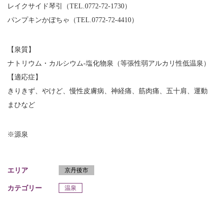
レイクサイド琴引（TEL.0772-72-1730）
パンプキンかぼちゃ（TEL.0772-72-4410）
【泉質】
ナトリウム・カルシウム-塩化物泉（等張性弱アルカリ性低温泉）
【適応症】
きりきず、やけど、慢性皮膚病、神経痛、筋肉痛、五十肩、運動
まひなど
※源泉
エリア
京丹後市
カテゴリー
温泉