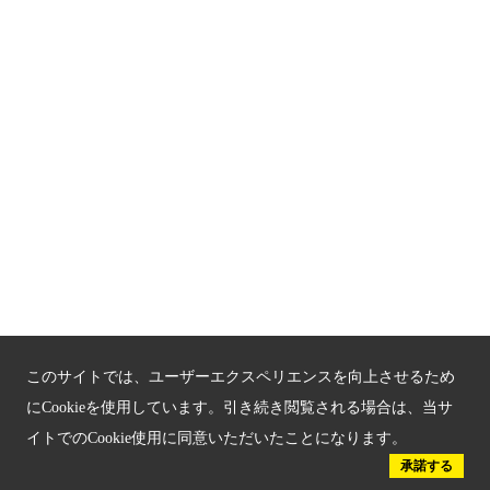
京都観光チャレンジ事業成果集
Global Web Site
京都府文化観光大使
公益社団法人
京都府観光連盟
〒602-8570
京都市上京区下立売通新町西入薮ノ内町
府庁2号館3階
TEL：075-411-9990
FAX：075-411-9993
このサイトでは、ユーザーエクスペリエンスを向上させるため
にCookieを使用しています。引き続き閲覧される場合は、当サ
イトでのCookie使用に同意いただいたことになります。
© 2023 Kyoto Tourism Federation.
承諾する