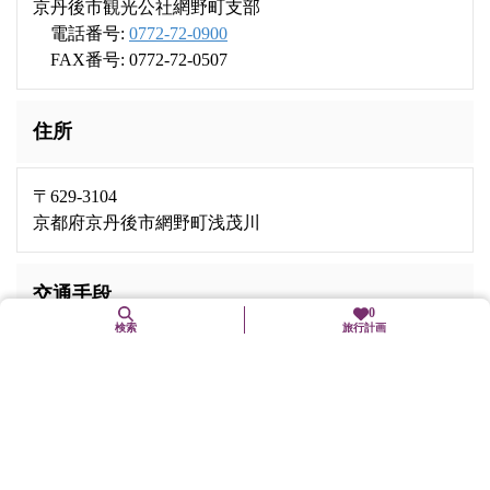
京丹後市観光公社網野町支部
電話番号:
0772-72-0900
FAX番号: 0772-72-0507
住所
〒629-3104
京都府京丹後市網野町浅茂川
交通手段
0
検索
旅行計画
京都丹後鉄道宮豊線「網野」駅から車で5分
山陰近畿自動車道野田川大宮道路「京丹後大宮」ICから府道
651号～国道312号～府道17号～府道673号