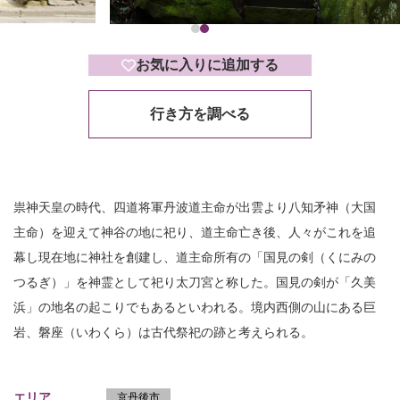
お気に入りに追加する
行き方を調べる
祟神天皇の時代、四道将軍丹波道主命が出雲より八知矛神（大国
主命）を迎えて神谷の地に祀り、道主命亡き後、人々がこれを追
幕し現在地に神社を創建し、道主命所有の「国見の剣（くにみの
つるぎ）」を神霊として祀り太刀宮と称した。国見の剣が「久美
浜」の地名の起こりでもあるといわれる。境内西側の山にある巨
岩、磐座（いわくら）は古代祭祀の跡と考えられる。
エリア
京丹後市